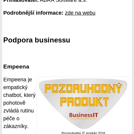
Podrobnější informace:
zde na webu
Podpora businessu
Empeena
Empeena je
empatický
chatbot, který
pohotově
zvládá rutinu
péče o
zákazníky.
Pozoruhodný IT produkt 2018