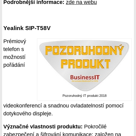
Podrobnější informace:
zde na webu
Yealink SIP-T58V
Prémiový
telefon s
možností
pořádání
Pozoruhodný IT produkt 2018
videokonferencí a snadnou ovladatelností pomocí
dotykového displeje.
Význačné vlastnosti produktu:
Pokročilé
zabezpečení a šifrování komunikace; založen na