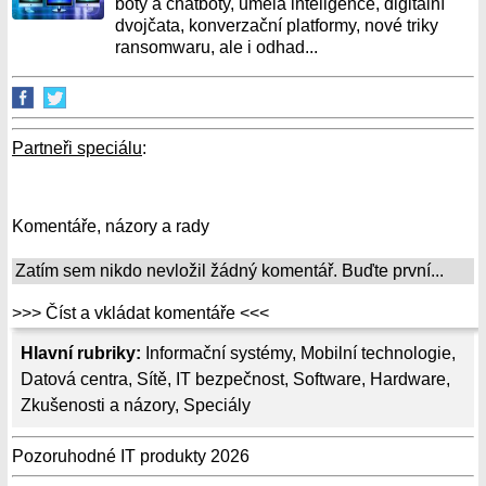
boty a chatboty, umělá inteligence, digitální
dvojčata, konverzační platformy, nové triky
ransomwaru, ale i odhad...
Partneři speciálu
:
Komentáře, názory a rady
Zatím sem nikdo nevložil žádný komentář. Buďte první...
>>> Číst a vkládat komentáře <<<
Hlavní rubriky:
Informační systémy
,
Mobilní technologie
,
Datová centra
,
Sítě
,
IT bezpečnost
,
Software
,
Hardware
,
Zkušenosti a názory
,
Speciály
Pozoruhodné IT produkty 2026