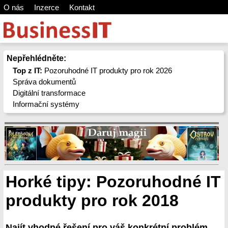
O nás
Inzerce
Kontakt
Nepřehlédněte:
Top z IT:
Pozoruhodné IT produkty pro rok 2026
Správa dokumentů
Digitální transformace
Informační systémy
Horké tipy: Pozoruhodné IT
produkty pro rok 2018
Najít vhodné řešení pro váš konkrétní problém