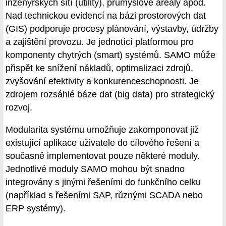
inženýrských sítí (utility), průmyslové areály apod.
Nad technickou evidencí na bázi prostorových dat
(GIS) podporuje procesy plánování, výstavby, údržby
a zajištění provozu. Je jednotící platformou pro
komponenty chytrých (smart) systémů. SAMO může
přispět ke snížení nákladů, optimalizaci zdrojů,
zvyšování efektivity a konkurenceschopnosti. Je
zdrojem rozsáhlé báze dat (big data) pro strategický
rozvoj.
Modularita systému umožňuje zakomponovat již
existující aplikace uživatele do cílového řešení a
současně implementovat pouze některé moduly.
Jednotlivé moduly SAMO mohou být snadno
integrovány s jinými řešeními do funkčního celku
(například s řešeními SAP, různými SCADA nebo
ERP systémy).