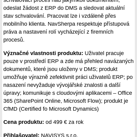
schvalovací proces nad jakýmkoli dokumentem,
odeslat žádost z ERP do DMS a sledovat aktuální
stav schvalování. Pracovat lze i vzdáleně přes
mobilního klienta. NavSherpa respektuje přístupová
práva a nastavení rolí vycházející z firemních
procesů.
Význačné vlastnosti produktu:
Uživatel pracuje
pouze v prostředí ERP a zde má přehled navázaných
dokumentů, které jsou uloženy v DMS; produkt
umožňuje výrazně zefektivnit práci uživatelů ERP; po
nasazení nevyžaduje vývojářské znalosti a další
úpravy; komunikuje s cloudovými aplikacemi – Office
365 (SharePoint Online, Microsoft Flow); produkt je
CfMD (Certified fo Microsoft Dynamics)
Cena produktu:
od 499 € za rok
Přihlašovatel:
NAVISYS s.r.o.