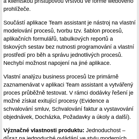
a klientskou přístupovou vrstvou ve formě webového
prohlížeče.
Součástí aplikace Team assistant je nástroj na vlastní
modelování procesů, tvorbu tzv. šablon procesů,
aplikačních formulářů, tabulkových reportů a
tiskových sestav bez nutnosti programování a vlastní
prostředí pro běh a správu jednotlivých procesů.
Nechybí možnost napojení na jiné aplikace.
Vlastní analýzu business procesů lze primárně
zaznamenávat v aplikaci Team assistant a vytvářený
proces průběžně testovat. V rámci dodávky řešení je
možné získat exitující procesy (Evidence a
schvalování smluv, Schvalování faktur a vystavování
objednávek, Docházka, Požadavky a úkoly a další).
Význačné vlastnosti produktu:
Jednoduchost –
důraz na jednoduché ovládání ve stylu moderních