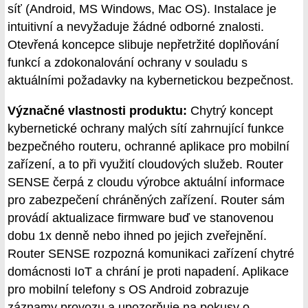
síť (Android, MS Windows, Mac OS). Instalace je
intuitivní a nevyžaduje žádné odborné znalosti.
Otevřená koncepce slibuje nepřetržité doplňování
funkcí a zdokonalování ochrany v souladu s
aktuálními požadavky na kybernetickou bezpečnost.
Význačné vlastnosti produktu:
Chytrý koncept
kybernetické ochrany malých sítí zahrnující funkce
bezpečného routeru, ochranné aplikace pro mobilní
zařízení, a to při využití cloudových služeb. Router
SENSE čerpá z cloudu výrobce aktuální informace
pro zabezpečení chráněných zařízení. Router sám
provádí aktualizace firmware buď ve stanovenou
dobu 1x denně nebo ihned po jejich zveřejnění.
Router SENSE rozpozná komunikaci zařízení chytré
domácnosti IoT a chrání je proti napadení. Aplikace
pro mobilní telefony s OS Android zobrazuje
záznamy provozu a upozorňuje na pokusy o