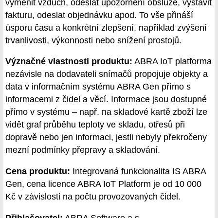
vyměnit vzduch, odeslat upozornění obsluze, vystavit
fakturu, odeslat objednávku apod. To vše přináší
úsporu času a konkrétní zlepšení, například zvýšení
trvanlivosti, výkonnosti nebo snížení prostojů.
Význačné vlastnosti produktu:
ABRA IoT platforma
nezávisle na dodavateli snímačů propojuje objekty a
data v informačním systému ABRA Gen přímo s
informacemi z čidel a věcí. Informace jsou dostupné
přímo v systému – např. na skladové kartě zboží lze
vidět graf průběhu teploty ve skladu, otřesů při
dopravě nebo jen informaci, jestli nebyly překročeny
mezní podmínky přepravy a skladování.
Cena produktu:
Integrovaná funkcionalita IS ABRA
Gen, cena licence ABRA IoT Platform je od 10 000
Kč v závislosti na počtu provozovaných čidel.
Přihlašovatel:
ABRA Software a.s.