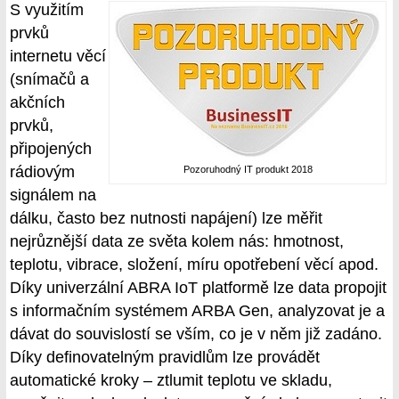
S využitím
prvků
internetu věcí
(snímačů a
akčních
prvků,
připojených
rádiovým
Pozoruhodný IT produkt 2018
signálem na
dálku, často bez nutnosti napájení) lze měřit
nejrůznější data ze světa kolem nás: hmotnost,
teplotu, vibrace, složení, míru opotřebení věcí apod.
Díky univerzální ABRA IoT platformě lze data propojit
s informačním systémem ARBA Gen, analyzovat je a
dávat do souvislostí se vším, co je v něm již zadáno.
Díky definovatelným pravidlům lze provádět
automatické kroky – ztlumit teplotu ve skladu,