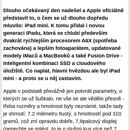
Dlouho očekávaný den nadešel a Apple oficiálně
představil to, o čem se už dlouho dopředu
mluvilo: iPad mini. K tomu přidal i novou
generaci iPadu, která se chlubí především
dvakrát rychlejším procesorem A6X (spotřeba
zachována) a lepším fotoaparátem, updatované
modely iMaců a MacBooků a také Fusion Drive -
inteligentní kombinaci SSD a cloudového
úložiště. Co naplat, hlavní hvězdou ale byl iPad
mini - a proto se u něj zastavím.
Apple v podstatě převážně jen potvrdil parametry, o
kterých se už šuškalo, ne vše se ale vědělo přesně -
třeba rozměry a hmotnost byly neznámé, takže tady
je shrnutí: 7,2 milimetru tlustý, s hmotností pod 310
gramů, což zní opravdu dobře, 7,9palcový displej
(nenechte se splést, to je o slušný kus více než 7