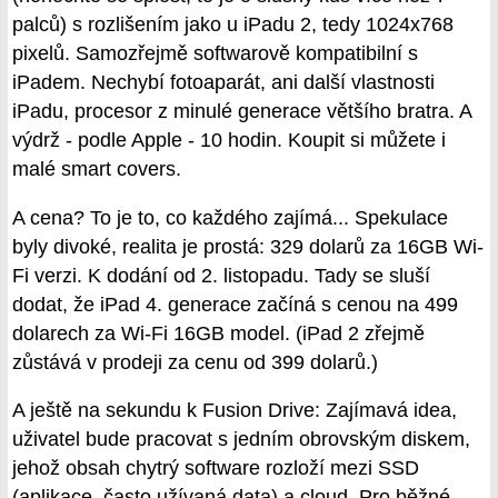
palců) s rozlišením jako u iPadu 2, tedy 1024x768
pixelů. Samozřejmě softwarově kompatibilní s
iPadem. Nechybí fotoaparát, ani další vlastnosti
iPadu, procesor z minulé generace většího bratra. A
výdrž - podle Apple - 10 hodin. Koupit si můžete i
malé smart covers.
A cena? To je to, co každého zajímá... Spekulace
byly divoké, realita je prostá: 329 dolarů za 16GB Wi-
Fi verzi. K dodání od 2. listopadu. Tady se sluší
dodat, že iPad 4. generace začíná s cenou na 499
dolarech za Wi-Fi 16GB model. (iPad 2 zřejmě
zůstává v prodeji za cenu od 399 dolarů.)
A ještě na sekundu k Fusion Drive: Zajímavá idea,
uživatel bude pracovat s jedním obrovským diskem,
jehož obsah chytrý software rozloží mezi SSD
(aplikace, často užívaná data) a cloud. Pro běžné