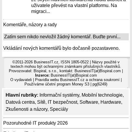
uživatele převést na vlastní platformu. Na
migraci...
Komentáře, názory a rady
Zatím sem nikdo nevložil žádný komentář. Buďte první...
Vkládání nových komentářů bylo dočasně pozastaveno.
©2011-2026 BusinessIT.cz, ISSN 1805-0522 | Názvy použité v
textech mohou být ochrannými známkami příslušných vlastníků.
Provozovatel: Bispiral, s.r.o., kontakt: BusinessIT(at)Bispiral.com |
Inzerce:
BusinessIT(at)Bispiral.com
O vydavateli
|
Pravidla webu BusinessIT.cz a ochrana soukromí
|
Používáme
účetní program Money S3
| pg(6249)
Hlavní rubriky:
Informační systémy
,
Mobilní technologie
,
Datová centra
,
Sítě
,
IT bezpečnost
,
Software
,
Hardware
,
Zkušenosti a názory
,
Speciály
Pozoruhodné IT produkty 2026