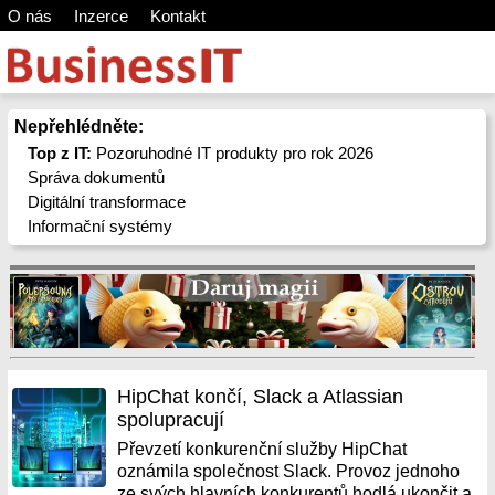
O nás
Inzerce
Kontakt
Nepřehlédněte:
Top z IT:
Pozoruhodné IT produkty pro rok 2026
Správa dokumentů
Digitální transformace
Informační systémy
HipChat končí, Slack a Atlassian
spolupracují
Převzetí konkurenční služby HipChat
oznámila společnost Slack. Provoz jednoho
ze svých hlavních konkurentů hodlá ukončit a