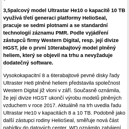
3,5palcový model Ultrastar He10 o kapacitě 10 TB
využívá třetí generaci platformy HelioSeal,
pracuje se sedmi plotnami a se standardní
technologií záznamu PMR. Podle vyjádření
zástupců firmy Western Digital, resp. její divize
HGST, jde o první 10terabajtový model plněný
heliem, který se objevil na trhu a nevyžaduje
dodatečný software.
Vysokokapacitní 8 a 6terabajtové pevné disky řady
Ultraster He8 plněné heliem představila společnost
Western Digital již vloni v září. Současně oznámila,
že její divize HGST ukončí výrobu modelů plněných
vzduchem v roce 2017. Aktuálně na trh uvedla řadu
Ultrastar He10 v kapacitách 8 a 10 TB. Podobně jako
další zástupci rodiny HelioSeal, směřuje nová část
nabídky do datových center. WD oznámilo zahájení