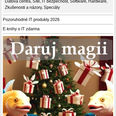
Datová centra
,
Sítě
,
IT bezpečnost
,
Software
,
Hardware
,
Zkušenosti a názory
,
Speciály
Pozoruhodné IT produkty 2026
E-knihy o IT zdarma