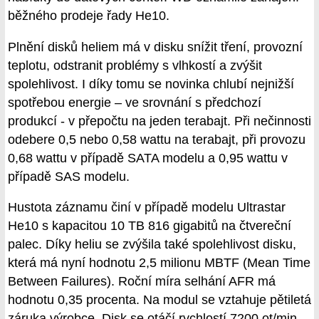
běžného prodeje řady He10.
Plnění disků heliem má v disku snížit tření, provozní
teplotu, odstranit problémy s vlhkostí a zvýšit
spolehlivost. I díky tomu se novinka chlubí nejnižší
spotřebou energie – ve srovnání s předchozí
produkcí - v přepočtu na jeden terabajt. Při nečinnosti
odebere 0,5 nebo 0,58 wattu na terabajt, při provozu
0,68 wattu v případě SATA modelu a 0,95 wattu v
případě SAS modelu.
Hustota záznamu činí v případě modelu Ultrastar
He10 s kapacitou 10 TB 816 gigabitů na čtvereční
palec. Díky heliu se zvýšila také spolehlivost disku,
která má nyní hodnotu 2,5 milionu MBTF (Mean Time
Between Failures). Roční míra selhání AFR má
hodnotu 0,35 procenta. Na modul se vztahuje pětiletá
záruka výrobce. Disk se otáčí rychlostí 7200 ot/min.