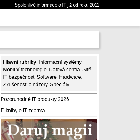
Spolehlivé informace o IT již od roku 2011
Hlavní rubriky:
Informační systémy
,
Mobilní technologie
,
Datová centra
,
Sítě
,
IT bezpečnost
,
Software
,
Hardware
,
Zkušenosti a názory
,
Speciály
Pozoruhodné IT produkty 2026
E-knihy o IT zdarma