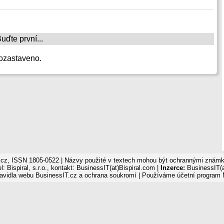
ďte první...
ozastaveno.
cz, ISSN 1805-0522 | Názvy použité v textech mohou být ochrannými známka
: Bispiral, s.r.o., kontakt: BusinessIT(at)Bispiral.com |
Inzerce:
BusinessIT(a
avidla webu BusinessIT.cz a ochrana soukromí
| Používáme
účetní program