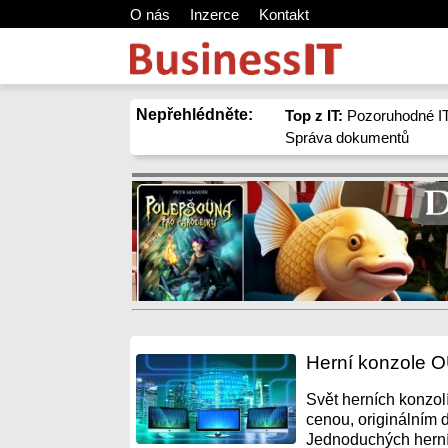
O nás
Inzerce
Kontakt
Nepřehlédněte:
Top z IT:
Pozoruhodné IT
Správa dokumentů
Herní konzole O
Svět herních konzol
cenou, originálním 
Jednoduchých herních