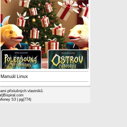
Manuál Linux
mi příslušných vlastníků.
t)Bispiral.com
 Money S3
| pg(774)