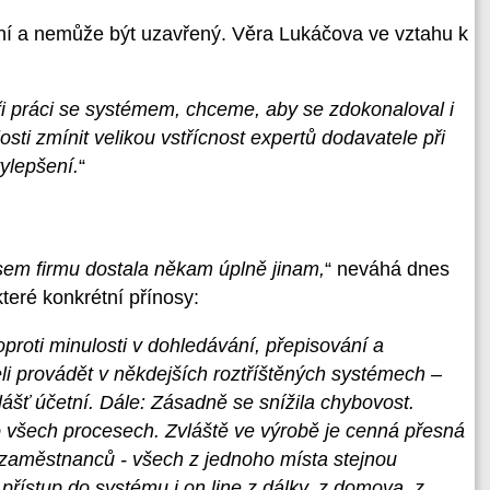
í a nemůže být uzavřený. Věra Lukáčova ve vztahu k
 práci se systémem, chceme, aby se zdokonaloval i
osti zmínit velikou vstřícnost expertů dodavatele při
ylepšení.
“
em firmu dostala někam úplně jinam,
“ neváhá dnes
teré konkrétní přínosy:
proti minulosti v dohledávání, přepisování a
i provádět v někdejších roztříštěných systémech –
lášť účetní. Dále: Zásadně se snížila chybovost.
o všech procesech. Zvláště ve výrobě je cenná přesná
 zaměstnanců - všech z jednoho místa stejnou
 přístup do systému i on line z dálky, z domova, z