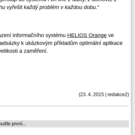
hu vyřešit každý problém v každou dobu.
“
azení informačního systému
HELIOS Orange
ve
 nadsázky k ukázkovým příkladům optimální aplikace
likosti a zaměření.
(23. 4. 2015 | redakce2)
ďte první...