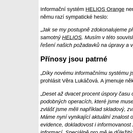
Informační systém
HELIOS Orange
nen
němu razí sympatické heslo:
„
Jak se my postupně zdokonalujeme při
samotný
HELIOS
. Musím v této souvisl
řešení našich požadavků na úpravy a v
Přínosy jsou patrné
„
Díky novému informačnímu systému js
prohlásit Věra Lukáčová. A jmenuje něk
„
Deset až dvacet procent úspory času o
podobných operacích, které jsme musel
zvlášť jsme měli například skladový, zv
Máme nyní vynikající aktuální znalost 
evidence, dokladovost i informovanost
informací. Speciálně pro mě je důležitý