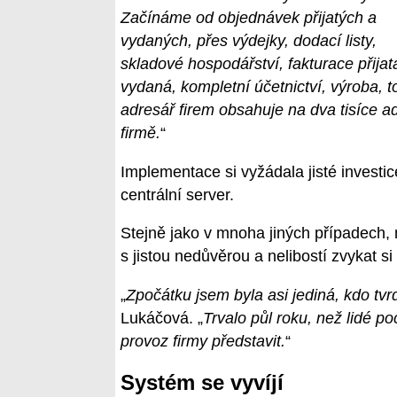
Začínáme od objednávek přijatých a
vydaných, přes výdejky, dodací listy,
skladové hospodářství, fakturace přijat
vydaná, kompletní účetnictví, výroba, t
adresář firem obsahuje na dva tisíce a
firmě.
“
Implementace si vyžádala jisté investi
centrální server.
Stejně jako v mnoha jiných případech,
s jistou nedůvěrou a nelibostí zvykat si
„
Zpočátku jsem byla asi jediná, kdo tvr
Lukáčová. „
Trvalo půl roku, než lidé po
provoz firmy představit.
“
Systém se vyvíjí