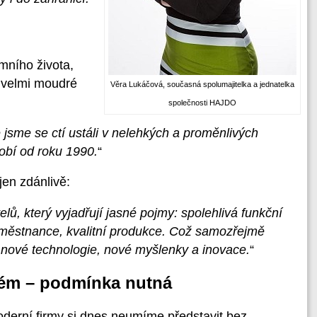
emního života,
 velmi moudré
Věra Lukáčová, současná spolumajitelka a jednatelka
společnosti HAJDO
 jsme se ctí ustáli v nelehkých a proměnlivých
bí od roku 1990.
“
jen zdánlivě:
ů, který vyjadřují jasné pojmy: spolehlivá funkční
aměstnance, kvalitní produkce. Což samozřejmě
, nové technologie, nové myšlenky a inovace.
“
tém – podmínka nutná
derní firmy si dnes neumíme představit bez