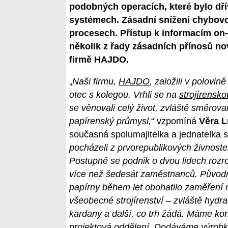
podobných operacích, které bylo dří
systémech. Zásadní snížení chybovost
procesech. Přístup k informacím on-l
několik z řady zásadních přínosů 
firmě HAJDO.
„
Naši firmu,
HAJDO
, založili v polovin
otec s kolegou. Vrhli se na
strojírensko
se věnovali celý život, zvláště směrov
papírenský průmysl,
“ vzpomíná
Věra 
současná spolumajitelka a jednatelka s
pocházeli z prvorepublikových živnoste
Postupně se podnik o dvou lidech rozr
více než šedesát zaměstnanců. Původní
papírny během let obohatilo zaměření 
všeobecné strojírenství – zvláště hydra
kardany a další, co trh žádá. Máme kon
projektová oddělení. Dodáváme výrobky