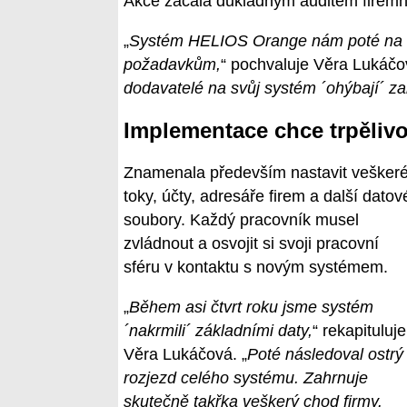
Akce začala důkladným auditem firem
„
Systém HELIOS Orange nám poté na ně 
požadavkům,
“ pochvaluje Věra Lukáčo
dodavatelé na svůj systém ´ohýbají´ za
Implementace chce trpělivo
Znamenala především nastavit vešker
toky, účty, adresáře firem a další datov
soubory. Každý pracovník musel
zvládnout a osvojit si svoji pracovní
sféru v kontaktu s novým systémem.
„
Během asi čtvrt roku jsme systém
´nakrmili´ základními daty,
“ rekapituluje
Věra Lukáčová. „
Poté následoval ostrý
rozjezd celého systému. Zahrnuje
skutečně takřka veškerý chod firmy.