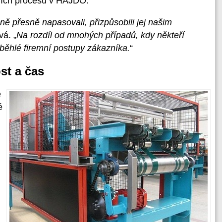
ních procesů v HAJDO.
přesně napasovali, přizpůsobili jej našim
vá. „
Na rozdíl od mnohých případů, kdy někteří
běhlé firemní postupy zákazníka.
“
st a čas
é
é