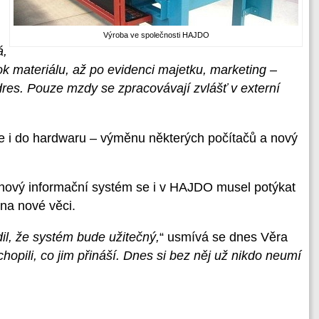
Výroba ve společnosti HAJDO
á,
ok materiálu, až po evidenci majetku, marketing –
dres. Pouze mzdy se zpracovávají zvlášť v externí
ce i do hardwaru – výměnu některých počítačů a nový
 nový informační systém se i v HAJDO musel potýkat
 na nové věci.
dil, že systém bude užitečný,
“ usmívá se dnes Věra
chopili, co jim přináší. Dnes si bez něj už nikdo neumí