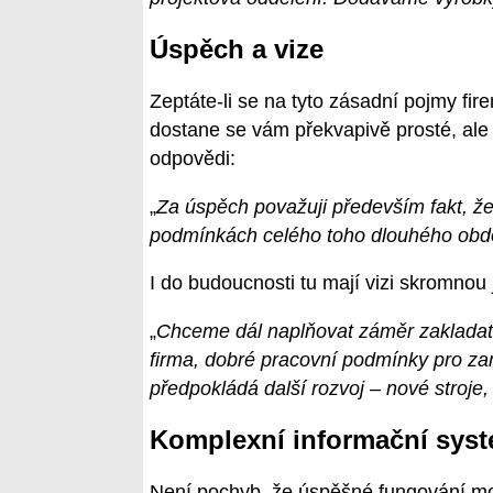
Úspěch a vize
Zeptáte-li se na tyto zásadní pojmy fir
dostane se vám překvapivě prosté, ale
odpovědi:
„
Za úspěch považuji především fakt, že
podmínkách celého toho dlouhého obdo
I do budoucnosti tu mají vizi skromnou 
„
Chceme dál naplňovat záměr zakladatel
firma, dobré pracovní podmínky pro z
předpokládá další rozvoj – nové stroje
Komplexní informační sys
Není pochyb, že úspěšné fungování mo