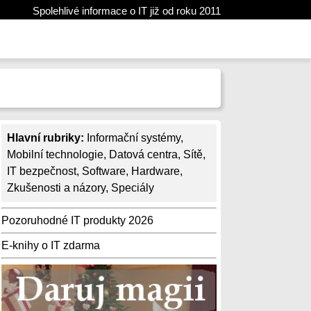
Spolehlivé informace o IT již od roku 2011
Hlavní rubriky:
Informační systémy
,
Mobilní technologie
,
Datová centra
,
Sítě
,
IT bezpečnost
,
Software
,
Hardware
,
Zkušenosti a názory
,
Speciály
Pozoruhodné IT produkty 2026
E-knihy o IT zdarma