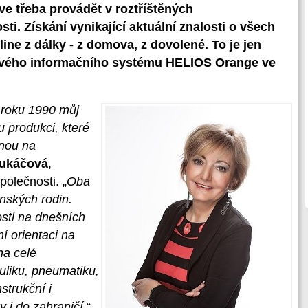
ve třeba provádět v roztříštěných
i. Získání vynikající aktuální znalosti o všech
ine z dálky - z domova, z dovolené. To je jen
nového informačního systému HELIOS Orange ve
ě roku 1990 můj
u produkci
, které
anou na
Lukáčová
,
polečnosti. „
Oba
nských rodin.
ostl na dnešních
 orientaci na
na celé
uliku, pneumatiku,
strukční i
 i do zahraničí.
“