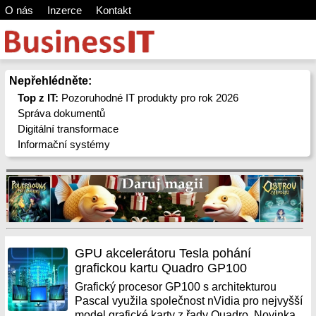
O nás
Inzerce
Kontakt
Nepřehlédněte:
Top z IT:
Pozoruhodné IT produkty pro rok 2026
Správa dokumentů
Digitální transformace
Informační systémy
GPU akcelerátoru Tesla pohání
grafickou kartu Quadro GP100
Grafický procesor GP100 s architekturou
Pascal využila společnost nVidia pro nejvyšší
model grafické karty z řady Quadro. Novinka