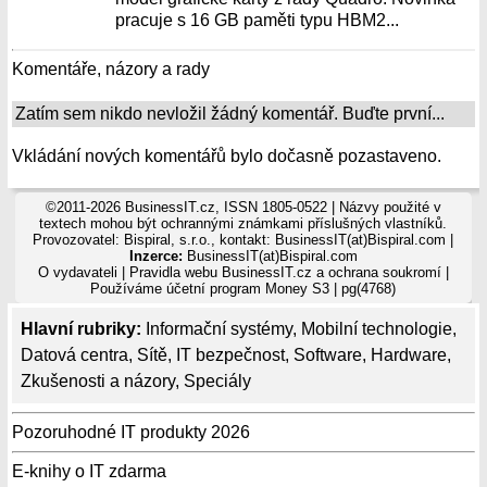
pracuje s 16 GB paměti typu HBM2...
Komentáře, názory a rady
Zatím sem nikdo nevložil žádný komentář. Buďte první...
Vkládání nových komentářů bylo dočasně pozastaveno.
©2011-2026 BusinessIT.cz, ISSN 1805-0522 | Názvy použité v
textech mohou být ochrannými známkami příslušných vlastníků.
Provozovatel: Bispiral, s.r.o., kontakt: BusinessIT(at)Bispiral.com |
Inzerce:
BusinessIT(at)Bispiral.com
O vydavateli
|
Pravidla webu BusinessIT.cz a ochrana soukromí
|
Používáme
účetní program Money S3
| pg(4768)
Hlavní rubriky:
Informační systémy
,
Mobilní technologie
,
Datová centra
,
Sítě
,
IT bezpečnost
,
Software
,
Hardware
,
Zkušenosti a názory
,
Speciály
Pozoruhodné IT produkty 2026
E-knihy o IT zdarma