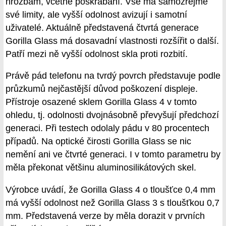
hrozbám, včetně poškrábání. Vše má samozřejmě
své limity, ale vyšší odolnost avizují i samotní
uživatelé. Aktuálně představená čtvrtá generace
Gorilla Glass má dosavadní vlastnosti rozšířit o další.
Patří mezi ně vyšší odolnost skla proti rozbití.
Právě pád telefonu na tvrdý povrch představuje podle
průzkumů nejčastější důvod poškození displeje.
Přístroje osazené sklem Gorilla Glass 4 v tomto
ohledu, tj. odolnosti dvojnásobně převyšují předchozí
generaci. Při testech odolaly pádu v 80 procentech
případů. Na optické čirosti Gorilla Glass se nic
nemění ani ve čtvrté generaci. I v tomto parametru by
měla překonat většinu aluminosilikátových skel.
Výrobce uvádí, že Gorilla Glass 4 o tloušťce 0,4 mm
má vyšší odolnost než Gorilla Glass 3 s tloušťkou 0,7
mm. Představená verze by měla dorazit v prvních