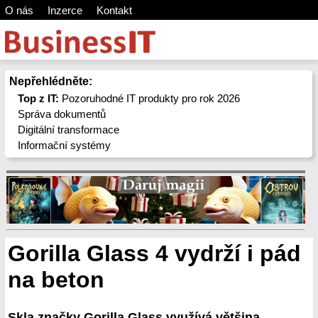
O nás
Inzerce
Kontakt
Nepřehlédněte:
Top z IT:
Pozoruhodné IT produkty pro rok 2026
Správa dokumentů
Digitální transformace
Informační systémy
Gorilla Glass 4 vydrží i pád
na beton
Skla značky Gorilla Glass využívá většina