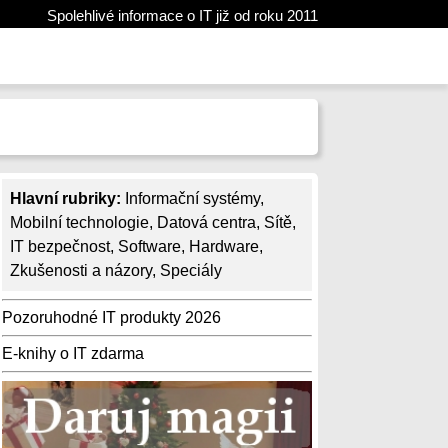
Spolehlivé informace o IT již od roku 2011
Hlavní rubriky:
Informační systémy
,
Mobilní technologie
,
Datová centra
,
Sítě
,
IT bezpečnost
,
Software
,
Hardware
,
Zkušenosti a názory
,
Speciály
Pozoruhodné IT produkty 2026
E-knihy o IT zdarma