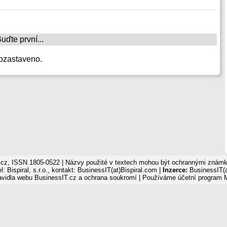
ďte první...
ozastaveno.
cz, ISSN 1805-0522 | Názvy použité v textech mohou být ochrannými známka
: Bispiral, s.r.o., kontakt: BusinessIT(at)Bispiral.com |
Inzerce:
BusinessIT(a
avidla webu BusinessIT.cz a ochrana soukromí
| Používáme
účetní program