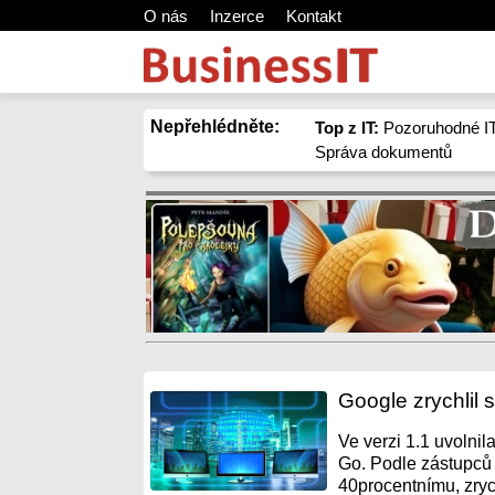
O nás
Inzerce
Kontakt
Nepřehlédněte:
Top z IT:
Pozoruhodné IT
Správa dokumentů
Google zrychlil 
Ve verzi 1.1 uvolni
Go. Podle zástupců
40procentnímu, zrych