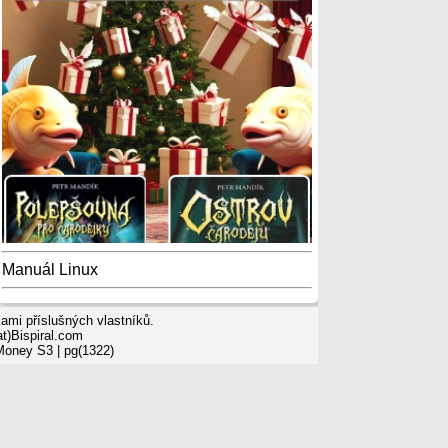
Manuál Linux
mi příslušných vlastníků.
t)Bispiral.com
 Money S3
| pg(1322)