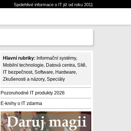
Spolehlivé informace o IT již od roku 2011
Hlavní rubriky:
Informační systémy
,
Mobilní technologie
,
Datová centra
,
Sítě
,
IT bezpečnost
,
Software
,
Hardware
,
Zkušenosti a názory
,
Speciály
Pozoruhodné IT produkty 2026
E-knihy o IT zdarma