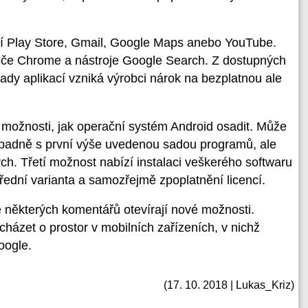
ří Play Store, Gmail, Google Maps anebo YouTube.
žeče Chrome a nástroje Google Search. Z dostupných
sady aplikací vzniká výrobci nárok na bezplatnou ale
ři možnosti, jak operační systém Android osadit. Může
řípadně s první výše uvedenou sadou programů, ale
h. Třetí možnost nabízí instalaci veškerého softwaru
řední varianta a samozřejmě zpoplatnění licencí.
 některých komentářů otevírají nové možnosti.
ázet o prostor v mobilních zařízeních, v nichž
oogle.
(17. 10. 2018 | Lukas_Kriz)