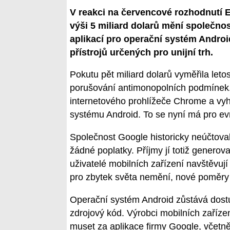
V reakci na červencové rozhodnutí 
výši 5 miliard dolarů mění společno
aplikací pro operační systém Andro
přístrojů určených pro unijní trh.
Pokutu pět miliard dolarů vyměřila let
porušování antimonopolních podmínek. 
internetového prohlížeče Chrome a vy
systému Android. To se nyní má pro ev
Společnost Google historicky neúčtoval
žádné poplatky. Příjmy jí totiž generova
uživatelé mobilních zařízení navštěvují
pro zbytek světa nemění, nové poměry n
Operační systém Android zůstává dostup
zdrojový kód. Výrobci mobilních zařízen
muset za aplikace firmy Google, včetně 