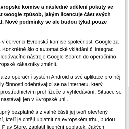
Evropské komise a následné udělení pokuty ve
st Google způsob, jakým licencuje část svých
id. Nové podmínky se ale budou týkat pouze
os v červenci Evropská komise společnosti Google za
Konkrétně šlo o automatické vkládání či integraci
hledávacího nástroje Google Search do operačního
ropské zákazníky změnit.
a za operační systém Android a své aplikace pro něj
ly činnosti odehrávající se na internetu, který
 prostřednictvím prohlížeče a vyhledávání. Situace se
astávají jen v Evropské unii.
ný bezplatně a z valné části jej tvoří otevřený
í, kteří je chtějí uplatnit na evropském trhu, budou
Play Store, zaplatit licenční poplatek. Jakých