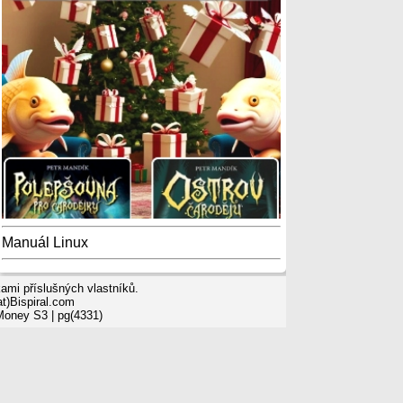
Manuál Linux
mi příslušných vlastníků.
t)Bispiral.com
 Money S3
| pg(4331)