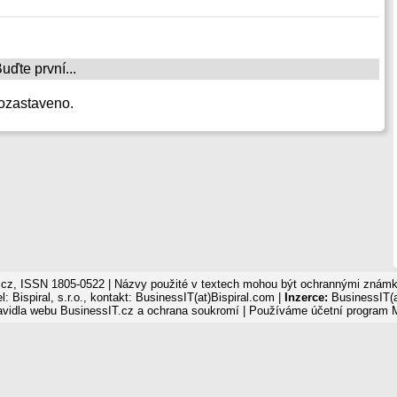
ďte první...
ozastaveno.
cz, ISSN 1805-0522 | Názvy použité v textech mohou být ochrannými známka
: Bispiral, s.r.o., kontakt: BusinessIT(at)Bispiral.com |
Inzerce:
BusinessIT(a
avidla webu BusinessIT.cz a ochrana soukromí
| Používáme
účetní program