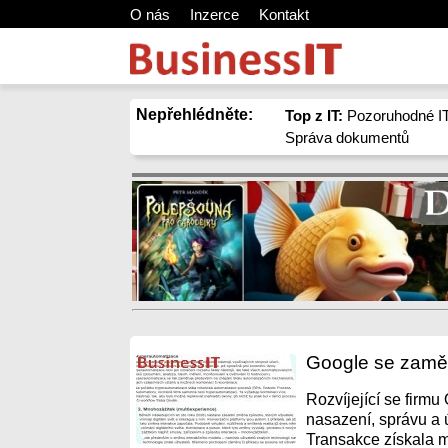
O nás
Inzerce
Kontakt
Nepřehlédněte:
Top z IT:
Pozoruhodné IT
Správa dokumentů
Google se zaměř
Rozvíjející se firmu
nasazení, správu a 
Transakce získala me