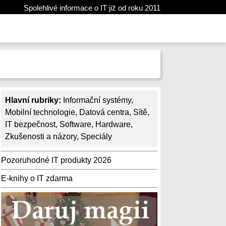
Spolehlivé informace o IT již od roku 2011
Hlavní rubriky:
Informační systémy
,
Mobilní technologie
,
Datová centra
,
Sítě
,
IT bezpečnost
,
Software
,
Hardware
,
Zkušenosti a názory
,
Speciály
Pozoruhodné IT produkty 2026
E-knihy o IT zdarma