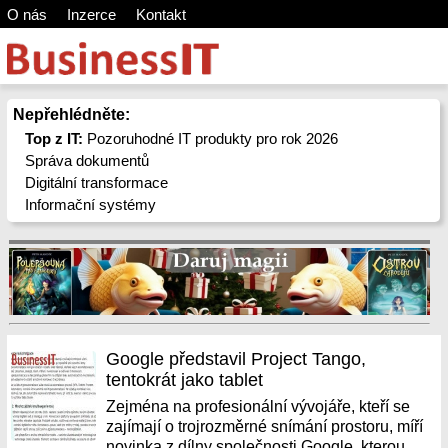
O nás
Inzerce
Kontakt
Nepřehlédněte:
Top z IT:
Pozoruhodné IT produkty pro rok 2026
Správa dokumentů
Digitální transformace
Informační systémy
Google představil Project Tango,
tentokrát jako tablet
Zejména na profesionální vývojáře, kteří se
zajímají o trojrozměrné snímání prostoru, míří
novinka z dílny společnosti Google, kterou