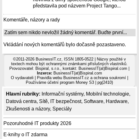
představila pod názvem Project Tango...
Komentáře, názory a rady
Zatím sem nikdo nevložil žádný komentář. Buďte první...
Vkládání nových komentářů bylo dočasně pozastaveno.
©2011-2026 BusinessIT.cz, ISSN 1805-0522 | Názvy použité v
textech mohou být ochrannými známkami příslušných vlastníků.
Provozovatel: Bispiral, s.r.o., kontakt: BusinessIT(at)Bispiral.com |
Inzerce:
BusinessIT(at)Bispiral.com
O vydavateli
|
Pravidla webu BusinessIT.cz a ochrana soukromí
|
Používáme
účetní program Money S3
| pg(2410)
Hlavní rubriky:
Informační systémy
,
Mobilní technologie
,
Datová centra
,
Sítě
,
IT bezpečnost
,
Software
,
Hardware
,
Zkušenosti a názory
,
Speciály
Pozoruhodné IT produkty 2026
E-knihy o IT zdarma