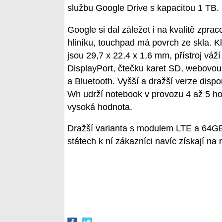
službu Google Drive s kapacitou 1 TB.
Google si dal záležet i na kvalitě zprac
hliníku, touchpad má povrch ze skla. K
jsou 29,7 x 22,4 x 1,6 mm, přístroj váž
DisplayPort, čtečku karet SD, webovou
a Bluetooth. Vyšší a dražší verze disp
Wh udrží notebook v provozu 4 až 5 hod
vysoká hodnota.
Dražší varianta s modulem LTE a 64GB
státech k ní zákazníci navíc získají na r