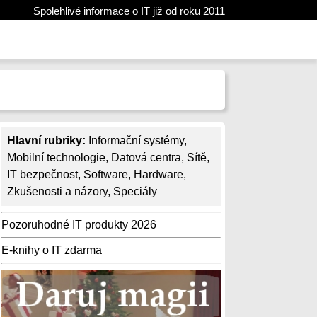
Spolehlivé informace o IT již od roku 2011
Hlavní rubriky:
Informační systémy
,
Mobilní technologie
,
Datová centra
,
Sítě
,
IT bezpečnost
,
Software
,
Hardware
,
Zkušenosti a názory
,
Speciály
Pozoruhodné IT produkty 2026
E-knihy o IT zdarma