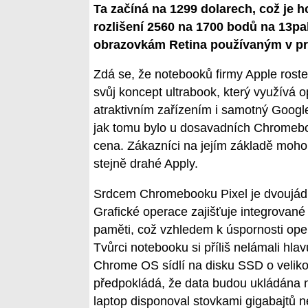
Ta začíná na 1299 dolarech, což je h
rozlišení 2560 na 1700 bodů na 13p
obrazovkám Retina používaným v pr
Zdá se, že notebooků firmy Apple roste
svůj koncept ultrabook, který využívá 
atraktivním zařízením i samotný Google.
jak tomu bylo u dosavadních Chromeb
cena. Zákazníci na jejím základě moho
stejně drahé Apply.
Srdcem Chromebooku Pixel je dvoujádro
Grafické operace zajišťuje integrovan
paměti, což vzhledem k úspornosti ope
Tvůrci notebooku si příliš nelámali hla
Chrome OS sídlí na disku SSD o velik
předpokládá, že data budou ukládána n
laptop disponoval stovkami gigabajtů n