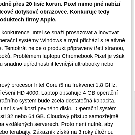
odně přes 20 tisíc korun. Pixel mimo jiné nabízí
alcové dotykové obrazovce. Konkuruje tedy
oduktech firmy Apple.
 konkurence. Intel se snaží prosazovat a inovovat
operační systémy Windows a nyní přichází s relativně
 Tentokrát nejde o produkt připravený třetí stranou,
ooků. Problémem laptopu Chromebook Pixel je však
u snadno upřednostnit levnější ultrabooky nebo
vý procesor Intel Core i5 na frekvenci 1,8 GHz.
é řešení HD 4000. Laptop obsahuje 4 GB operační
račního system bude zcela dostatečná kapacita.
vu ani s velikostí pevného disku. Operační systém
osti 32 nebo 64 GB. Cloudový přístup samozřejmě
a vzdálených serverech. Proto není nutné, aby
ebo terabajty. Zákazník získá na 3 roky úložnou