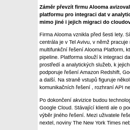
Záměr převzít firmu Alooma avizoval
platformu pro integraci dat v analy
mimo jiné i jejich migraci do cloudov
Firma Alooma vznikla před šesti lety. 
centrála je v Tel Avivu, v němž pracuje 
multifunkční řešení Alooma Platform, kt
pipeline. Platforma slouží k integraci 
prostředí a analytických služeb, k jeji
podporuje řešení Amazon Redshift, 
a další. Na straně vstupů figuruje něko
komunikačních řešení , rozhraní API ne
Po dokončení akvizice budou technolo
Google Cloud. Stávající klienti ale o po
výběr jiného řešení. Mezi uživatele řeš
nextel, noviny The New York Times neb