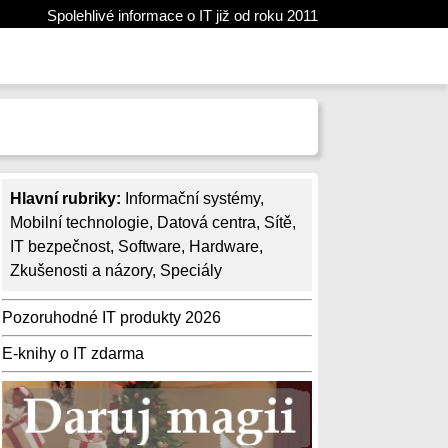
Spolehlivé informace o IT již od roku 2011
Hlavní rubriky:
Informační systémy
,
Mobilní technologie
,
Datová centra
,
Sítě
,
IT bezpečnost
,
Software
,
Hardware
,
Zkušenosti a názory
,
Speciály
Pozoruhodné IT produkty 2026
E-knihy o IT zdarma