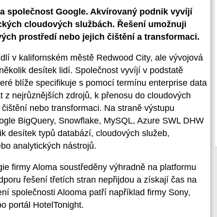
a společnost Google. Akvírovaný podnik vyvíjí
tických cloudových službách. Řešení umožnuji
ých prostředí nebo jejich čištění a transformaci.
Sídlí v kalifornském městě Redwood City, ale vývojová
několik desítek lidí. Společnost vyvíjí v podstatě
eré blíže specifikuje s pomocí termínu enterprise data
dat z nejrůznějších zdrojů, k přenosu do cloudových
ch čištění nebo transformaci. Na straně výstupu
Google BigQuery, Snowflake, MySQL, Azure SWL DHW
lik desítek typů databází, cloudových služeb,
bo analytických nástrojů.
gie firmy Aloma soustředěny výhradně na platformu
dporu řešení třetích stran nepřijdou a získají čas na
ení společnosti Alooma patří například firmy Sony,
o portál HotelTonight.