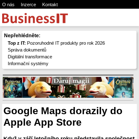
O nás
Inzerce
Kontakt
Nepřehlédněte:
Top z IT:
Pozoruhodné IT produkty pro rok 2026
Správa dokumentů
Digitální transformace
Informační systémy
Google Maps dorazily do
Apple App Store
Když v září letošního roku představila společnost