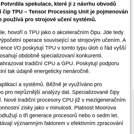
Potvrdila spekulace, které ji z návrhu obvodů
ční čip TPU – Tensor Processing Unit je pojmenován
e používá pro strojové učení systémů.
le, hovoří o TPU jako o akceleračním čipu. Jde tedy
 výpočetní operace související se strojovým učením. A
ence I/O poskytují TPU v tomto typu úloh o řád vyšší
osahují obdobně specializovaní konkurenti.
nahrazovat tradiční CPU a GPU. Poskytují podporu
činí tak údajně energeticky nenáročně.
aplikací a systémů. Běžně je využíváno pro
o pro nejrůznější analýzy dat. Specializované čipy
í. Nové tradiční procesory CPU již v mezigeneračním
onnostní zisky jako v minulosti. Platnost Moorova
odlužují o tři generace procesorů nebo o sedm let.
távají významným faktorem v efektivním zpracování