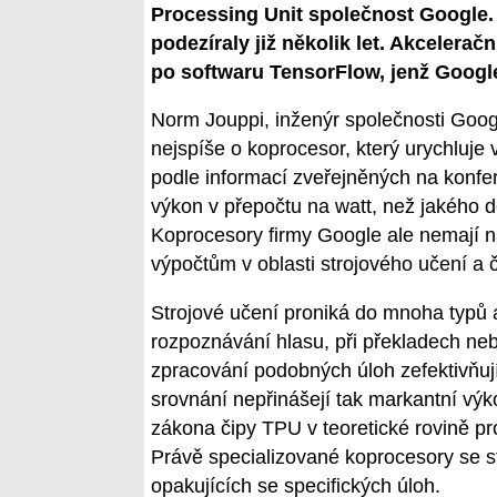
Processing Unit společnost Google. 
podezíraly již několik let. Akcelera
po softwaru TensorFlow, jenž Googl
Norm Jouppi, inženýr společnosti Goog
nejspíše o koprocesor, který urychluje
podle informací zveřejněných na konfer
výkon v přepočtu na watt, než jakého d
Koprocesory firmy Google ale nemají 
výpočtům v oblasti strojového učení a 
Strojové učení proniká do mnoha typů 
rozpoznávání hlasu, při překladech neb
zpracování podobných úloh zefektivňuj
srovnání nepřinášejí tak markantní výk
zákona čipy TPU v teoretické rovině pr
Právě specializované koprocesory se s
opakujících se specifických úloh.