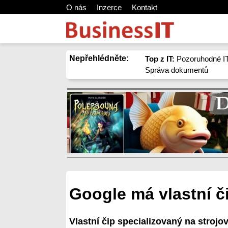
O nás
Inzerce
Kontakt
Nepřehlédněte:
Top z IT:
Pozoruhodné IT
Správa dokumentů
Google má vlastní č
Vlastní čip specializovaný na stroj