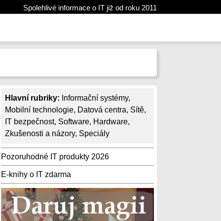
Spolehlivé informace o IT již od roku 2011
Hlavní rubriky:
Informační systémy
,
Mobilní technologie
,
Datová centra
,
Sítě
,
IT bezpečnost
,
Software
,
Hardware
,
Zkušenosti a názory
,
Speciály
Pozoruhodné IT produkty 2026
E-knihy o IT zdarma