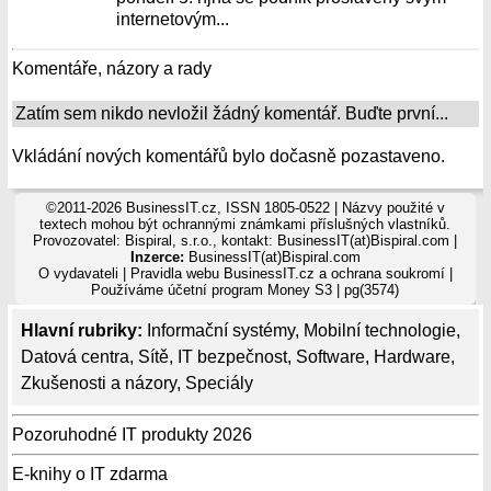
internetovým...
Komentáře, názory a rady
Zatím sem nikdo nevložil žádný komentář. Buďte první...
Vkládání nových komentářů bylo dočasně pozastaveno.
©2011-2026 BusinessIT.cz, ISSN 1805-0522 | Názvy použité v
textech mohou být ochrannými známkami příslušných vlastníků.
Provozovatel: Bispiral, s.r.o., kontakt: BusinessIT(at)Bispiral.com |
Inzerce:
BusinessIT(at)Bispiral.com
O vydavateli
|
Pravidla webu BusinessIT.cz a ochrana soukromí
|
Používáme
účetní program Money S3
| pg(3574)
Hlavní rubriky:
Informační systémy
,
Mobilní technologie
,
Datová centra
,
Sítě
,
IT bezpečnost
,
Software
,
Hardware
,
Zkušenosti a názory
,
Speciály
Pozoruhodné IT produkty 2026
E-knihy o IT zdarma