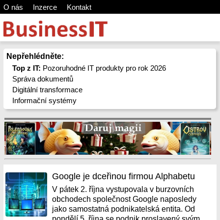
O nás
Inzerce
Kontakt
Nepřehlédněte:
Top z IT:
Pozoruhodné IT produkty pro rok 2026
Správa dokumentů
Digitální transformace
Informační systémy
Google je dceřinou firmou Alphabetu
V pátek 2. října vystupovala v burzovních
obchodech společnost Google naposledy
jako samostatná podnikatelská entita. Od
pondělí 5. října se podnik proslavený svým