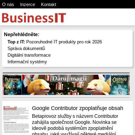
O nás
Inzerce
Kontakt
Nepřehlédněte:
Top z IT:
Pozoruhodné IT produkty pro rok 2026
Správa dokumentů
Digitální transformace
Informační systémy
Google Contributor zpoplatňuje obsah
Betaprovoz služby s názvem Contributor
zahájila společnost Google. Novinka se
ideově podobá systémům zpoplatnění
obsahu, jaké využívají některé mediální