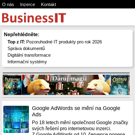
O nás
Inzerce
Kontakt
Nepřehlédněte:
Top z IT:
Pozoruhodné IT produkty pro rok 2026
Správa dokumentů
Digitální transformace
Informační systémy
Google AdWords se mění na Google
Ads
Po 18 letech mění společnost Google značky
svých řešení pro internetovou inzerci.
Z Google AdWords od 10. července ponese