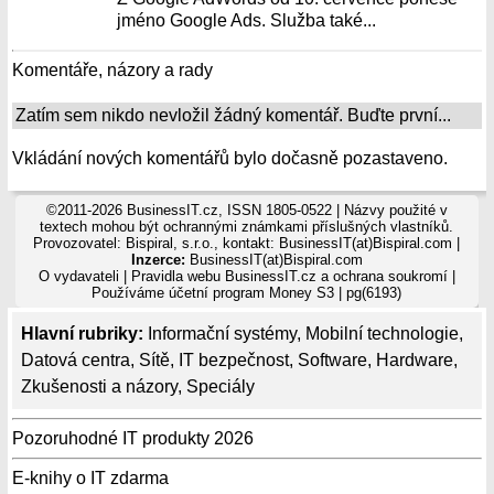
jméno Google Ads. Služba také...
Komentáře, názory a rady
Zatím sem nikdo nevložil žádný komentář. Buďte první...
Vkládání nových komentářů bylo dočasně pozastaveno.
©2011-2026 BusinessIT.cz, ISSN 1805-0522 | Názvy použité v
textech mohou být ochrannými známkami příslušných vlastníků.
Provozovatel: Bispiral, s.r.o., kontakt: BusinessIT(at)Bispiral.com |
Inzerce:
BusinessIT(at)Bispiral.com
O vydavateli
|
Pravidla webu BusinessIT.cz a ochrana soukromí
|
Používáme
účetní program Money S3
| pg(6193)
Hlavní rubriky:
Informační systémy
,
Mobilní technologie
,
Datová centra
,
Sítě
,
IT bezpečnost
,
Software
,
Hardware
,
Zkušenosti a názory
,
Speciály
Pozoruhodné IT produkty 2026
E-knihy o IT zdarma