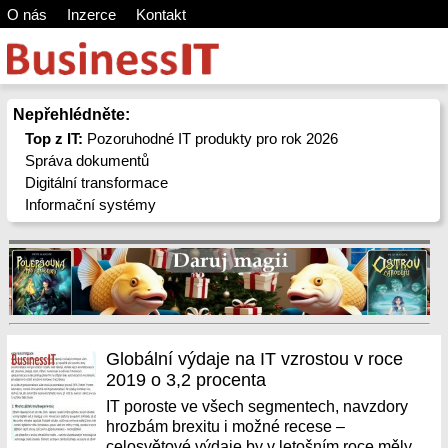
O nás
Inzerce
Kontakt
Nepřehlédněte:
Top z IT:
Pozoruhodné IT produkty pro rok 2026
Správa dokumentů
Digitální transformace
Informační systémy
Globální výdaje na IT vzrostou v roce
2019 o 3,2 procenta
IT poroste ve všech segmentech, navzdory
hrozbám brexitu i možné recese –
celosvětové výdaje by v letošním roce měly