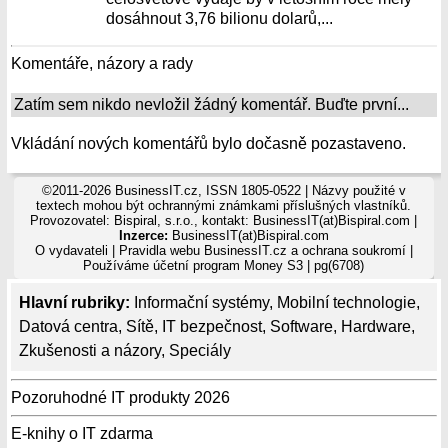
dosáhnout 3,76 bilionu dolarů,...
Komentáře, názory a rady
Zatím sem nikdo nevložil žádný komentář. Buďte první...
Vkládání nových komentářů bylo dočasně pozastaveno.
©2011-2026 BusinessIT.cz, ISSN 1805-0522 | Názvy použité v
textech mohou být ochrannými známkami příslušných vlastníků.
Provozovatel: Bispiral, s.r.o., kontakt: BusinessIT(at)Bispiral.com |
Inzerce:
BusinessIT(at)Bispiral.com
O vydavateli
|
Pravidla webu BusinessIT.cz a ochrana soukromí
|
Používáme
účetní program Money S3
| pg(6708)
Hlavní rubriky:
Informační systémy
,
Mobilní technologie
,
Datová centra
,
Sítě
,
IT bezpečnost
,
Software
,
Hardware
,
Zkušenosti a názory
,
Speciály
Pozoruhodné IT produkty 2026
E-knihy o IT zdarma