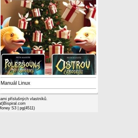
Manuál Linux
mi příslušných vlastníků.
t)Bispiral.com
 Money S3
| pg(4511)