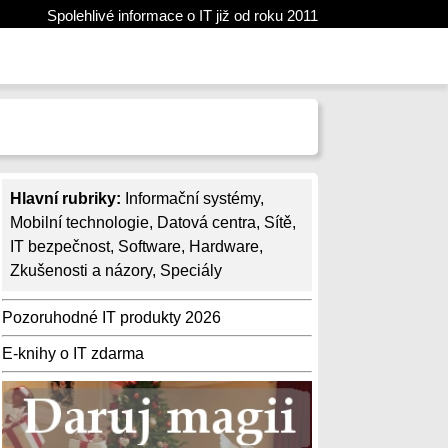
Spolehlivé informace o IT již od roku 2011
Hlavní rubriky:
Informační systémy
,
Mobilní technologie
,
Datová centra
,
Sítě
,
IT bezpečnost
,
Software
,
Hardware
,
Zkušenosti a názory
,
Speciály
Pozoruhodné IT produkty 2026
E-knihy o IT zdarma