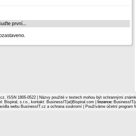
ďte první...
ozastaveno.
cz, ISSN 1805-0522 | Názvy použité v textech mohou být ochrannými známka
: Bispiral, s.r.o., kontakt: BusinessIT(at)Bispiral.com |
Inzerce:
BusinessIT(a
avidla webu BusinessIT.cz a ochrana soukromí
| Používáme
účetní program