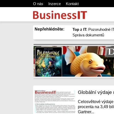
O nás
Inzerce
Kontakt
Nepřehlédněte:
Top z IT:
Pozoruhodné IT
Správa dokumentů
Globální výdaje 
Celosvětové výdaje 
procenta na 3,49 bil
Gartner...