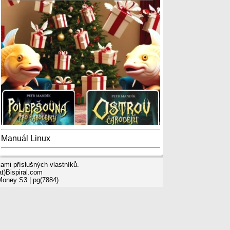
Manuál Linux
mi příslušných vlastníků.
t)Bispiral.com
 Money S3
| pg(7884)