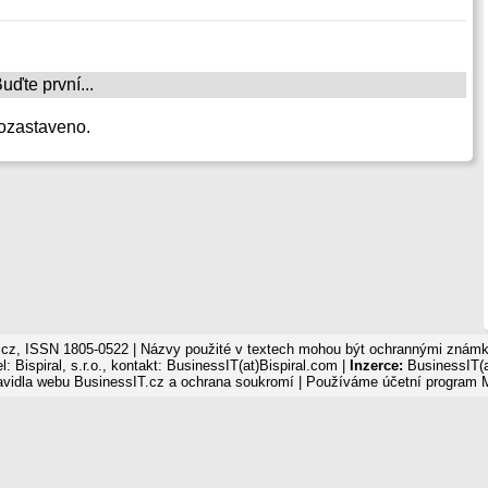
ďte první...
ozastaveno.
cz, ISSN 1805-0522 | Názvy použité v textech mohou být ochrannými známka
: Bispiral, s.r.o., kontakt: BusinessIT(at)Bispiral.com |
Inzerce:
BusinessIT(a
avidla webu BusinessIT.cz a ochrana soukromí
| Používáme
účetní program