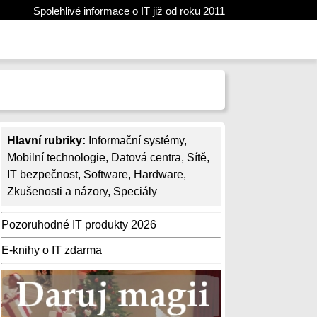
Spolehlivé informace o IT již od roku 2011
Hlavní rubriky:
Informační systémy
,
Mobilní technologie
,
Datová centra
,
Sítě
,
IT bezpečnost
,
Software
,
Hardware
,
Zkušenosti a názory
,
Speciály
Pozoruhodné IT produkty 2026
E-knihy o IT zdarma