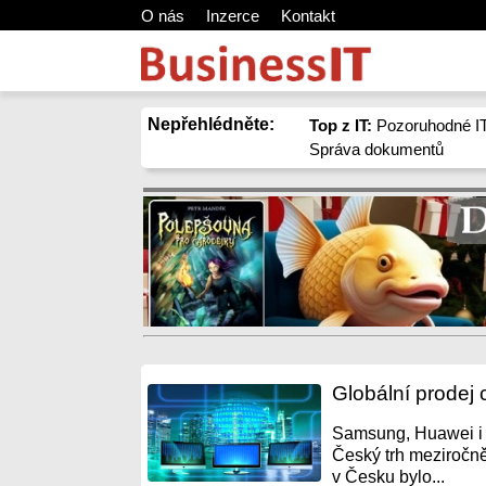
O nás
Inzerce
Kontakt
Nepřehlédněte:
Top z IT:
Pozoruhodné IT
Správa dokumentů
Globální prodej 
Samsung, Huawei i 
Český trh meziročně
v Česku bylo...