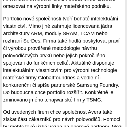
omezovat na výrobní linky mateřského podniku.
Portfolio nové společnosti tvoří bohaté intelektuální
vlastnictví. Mimo jiné zahrnuje licencovaná jádra
architektury ARM, moduly SRAM, TCAM nebo
rozhraní SerDes. Firma také hodlá poskytovat praxí
či výrobou prověřené metodologie návrhu
polovodičových prvků nebo jejich pokročilého
spojování do funkčních celků. Aktuálně disponuje
intelektuálním vlastnictvím pro výrobní technologie
mateřské firmy GlobalFoundries a vedle ní i
konkurenční či spíše partnerské Samsung Foundry.
Do budoucna chce portfolio rozšířit. Konkrétně je
zmiňováno jméno tchajwanské firmy TSMC.
Od uvedených firem chce společnost Avera také
získat část zákazníků pro návrh polovodičů. Pomoci
by mohla také úzká vazba na oborové partnery. Mezi