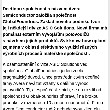
Dceřinou společnost s názvem Avera
Semiconductor založila společnost
GlobalFoundries. Základ nového podniku tvoří
její někdejší divize ASIC Solutions. Nová firma má
pomáhat externím vývojářům polovodičů
s návrhem jejich produktů. Své know-how uplatní
zejména v oblasti efektivního využití různých
výrobních procesů mateřské společnosti.
K osamostatnění divize ASIC Solutions vedl
společnost GlobalFoundries i jeden zcela
pragmatický důvod. Chce prostřednictvím dceřiné
firmy Avera navázat vztahy s dalšími výrobci
polovodičů. Ti, alespoň část z nich, se na rozdíl od
společnosti GlobalFoundries připravují na brzkou
produkci v rozměrech 10 a méně nanometrů. Firma
Avera Semiconductor tudíž nebude svou klientelu