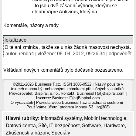
- to jsou dvě zásadní výhody, kterými se
chlubí Vipre Antivirus, který na...
Komentáře, názory a rady
lokalizace
O té ani zmínka , takže se u nás žádná masovost nechystá.
autor:
renda4
| vloženo: 08. 04. 2012, 09:26:34 |
odpovědět
Vkládání nových komentářů bylo dočasně pozastaveno.
©2011-2026 BusinessIT.cz, ISSN 1805-0522 | Názvy použité v
textech mohou být ochrannými známkami příslušných vlastníků.
Provozovatel: Bispiral, s.r.o., kontakt: BusinessIT(at)Bispiral.com |
Inzerce:
BusinessIT(at)Bispiral.com
O vydavateli
|
Pravidla webu BusinessIT.cz a ochrana soukromí
|
Používáme
účetní program Money S3
| pg(308)
Hlavní rubriky:
Informační systémy
,
Mobilní technologie
,
Datová centra
,
Sítě
,
IT bezpečnost
,
Software
,
Hardware
,
Zkušenosti a názory
,
Speciály