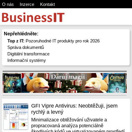
O nás
Inzerce
Kontakt
Nepřehlédněte:
Top z IT:
Pozoruhodné IT produkty pro rok 2026
Správa dokumentů
Digitální transformace
Informační systémy
GFI Vipre Antivirus: Neobtěžuji, jsem
rychlý a levný
Minimalizace obtěžování uživatele a
propracovaná analýza potenciálně
škodlivých kódů ve virtualizovaném prostředí