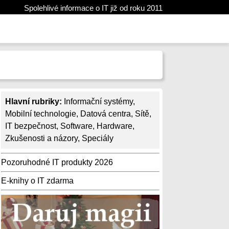
Spolehlivé informace o IT již od roku 2011
Hlavní rubriky:
Informační systémy
,
Mobilní technologie
,
Datová centra
,
Sítě
,
IT bezpečnost
,
Software
,
Hardware
,
Zkušenosti a názory
,
Speciály
Pozoruhodné IT produkty 2026
E-knihy o IT zdarma