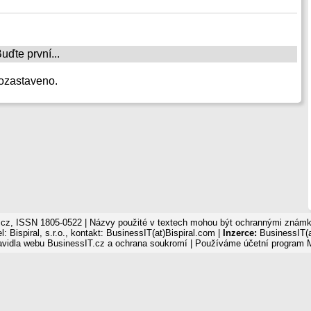
ďte první...
ozastaveno.
cz, ISSN 1805-0522 | Názvy použité v textech mohou být ochrannými známka
: Bispiral, s.r.o., kontakt: BusinessIT(at)Bispiral.com |
Inzerce:
BusinessIT(a
avidla webu BusinessIT.cz a ochrana soukromí
| Používáme
účetní program