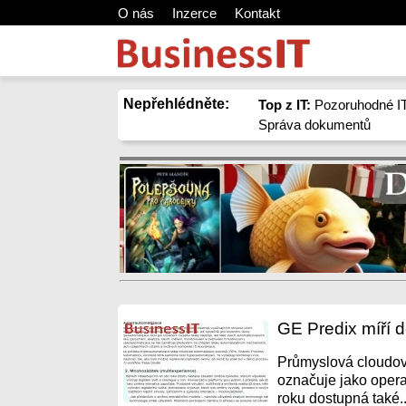
O nás
Inzerce
Kontakt
Nepřehlédněte:
Top z IT:
Pozoruhodné IT
Správa dokumentů
GE Predix míří 
Průmyslová cloudová 
označuje jako opera
roku dostupná také..