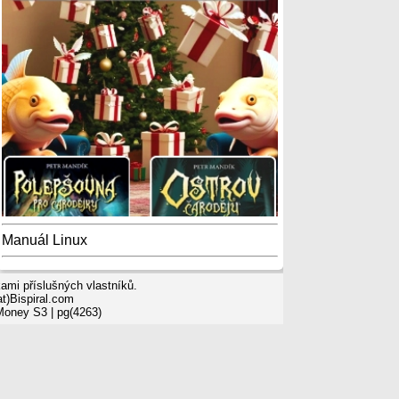
Manuál Linux
mi příslušných vlastníků.
t)Bispiral.com
 Money S3
| pg(4263)