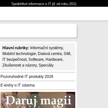
Spolehlivé informace o IT již od roku 2011
Hlavní rubriky:
Informační systémy
,
Mobilní technologie
,
Datová centra
,
Sítě
,
IT bezpečnost
,
Software
,
Hardware
,
Zkušenosti a názory
,
Speciály
Pozoruhodné IT produkty 2026
E-knihy o IT zdarma