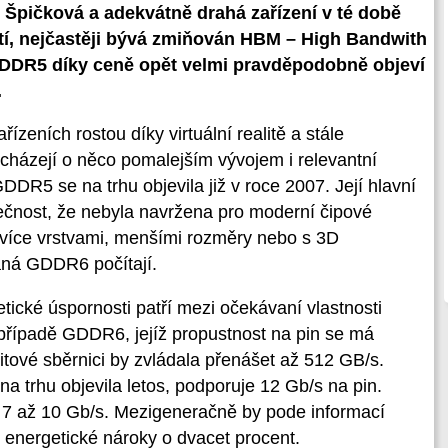
 Špičková a adekvátně drahá zařízení v té době
tí, nejčastěji bývá zmiňován HBM – High Bandwith
DR5 díky ceně opět velmi pravděpodobně objeví
.
zeních rostou díky virtuální realitě a stále
házejí o něco pomalejším vývojem i relevantní
R5 se na trhu objevila již v roce 2007. Její hlavní
čnost, že nebyla navržena pro moderní čipové
 S více vrstvami, menšími rozměry nebo s 3D
vaná GDDR6 počítají.
tické úspornosti patří mezi očekávaní vlastnosti
 případě GDDR6, jejíž propustnost na pin se má
tové sběrnici by zvládala přenášet až 512 GB/s.
 trhu objevila letos, podporuje 12 Gb/s na pin.
7 až 10 Gb/s. Mezigeneračně by pode informací
energetické nároky o dvacet procent.