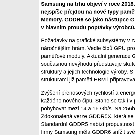
Samsung na trhu objeví v roce 2018.
nejspíše přejdou na nové typy pamě
Memory. GDDR6 se jako nástupce GD
v hlavním proudu poptávky výrobců
Požadavky na grafické subsystémy v zaří
náročnějším hrám. Vedle čipů GPU proc
paměťové moduly. Aktuální generace GDD
současnou nevýhodu představuje skute
struktury a jejich technologie výroby.
strukturami již paměti HBM i připravo
Zvýšení přenosových rychlostí a energe
každého nového čipu. Stane se tak i v
pohybovat mezi 14 a 16 Gb/s. Na 256bi
Zdokonalená verze GDDR5X, která se na
Standardní GDDR5 nabízí propustnost 
firmy Samsung měla GDDR6 snížit své 