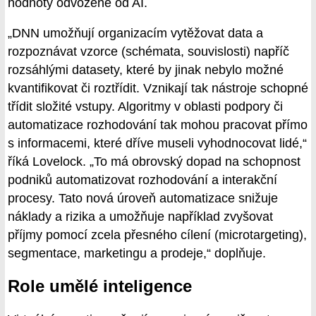
hodnoty odvozené od AI.
„DNN umožňují organizacím vytěžovat data a
rozpoznávat vzorce (schémata, souvislosti) napříč
rozsáhlými datasety, které by jinak nebylo možné
kvantifikovat či roztřídit. Vznikají tak nástroje schopné
třídit složité vstupy. Algoritmy v oblasti podpory či
automatizace rozhodování tak mohou pracovat přímo
s informacemi, které dříve museli vyhodnocovat lidé,“
říká Lovelock. „To má obrovský dopad na schopnost
podniků automatizovat rozhodování a interakční
procesy. Tato nová úroveň automatizace snižuje
náklady a rizika a umožňuje například zvyšovat
příjmy pomocí zcela přesného cílení (microtargeting),
segmentace, marketingu a prodeje,“ doplňuje.
Role umělé inteligence