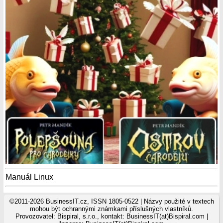
Manuál Linux
©2011-2026 BusinessIT.cz, ISSN 1805-0522 | Názvy použité v textech
mohou být ochrannými známkami příslušných vlastníků.
Provozovatel: Bispiral, s.r.o., kontakt: BusinessIT(at)Bispiral.com |