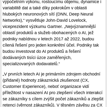
výpočetním výkonu, rostoucímu objemu, dynamice i
variabilitě dat a také díky pokrokům v oblasti
hlubokých neuronových sítí (DNN, Deep Neural
Networks),“ vysvětluje John-David Lovelock,
viceprezident výzkumu Gartner. „Nejvýznamnější
oblastí produktů a služeb obohacených o AI, jež
podniky nabídnou v letech 2017 až 2022, budou
cílená řešení pro jeden konkrétní účel. Podniky tak
budou investovat do AI produktů a řešení
dodávaných tisíci úzce zaměřených,
specializovaných dodavatelů.“
„V prvních letech AI je primárním zdrojem obchodní
(přidané) hodnoty zákaznická zkušenost (CX,
Customer Experience), neboť organizace vidí
příležitost v nasazení AI pro zlepšení všech interakcí
se zákazníky s cílem zvýšit počet zákazníků a zlepšit
retenci (věrnost zákazníků). V těsném závěsu za CX