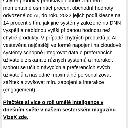
Chytré produkty představují podle Gartneru
momentálně osmnáct procent obchodní hodnoty
odvozené od AI, do roku 2022 jejich podíl klesne na
14 procent s tím, jak jiné systémy založené na DNN
vyspějí a nabídnou vyšší přidanou hodnotu než
chytré produkty. V případě chytrých produktů je AI
vestavěna nejčastěji ve formě napojení na cloudové
systémy schopné integrovat data o preferencích
uživatele získaná z různých systémů a interakcí.
Mohou se učit o návycích a preferencích svých
uživatelů a následně maximálně personalizovat
zážitek a zvyšovat míru zapojení a interakce
(engagement).
Přečtěte si více o roli umělé inteligence v
dnešním světě v našem sesterském magazínu
VizeX zde.