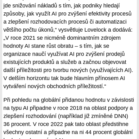
jde snižování nákladů s tím, jak podniky hledají
způsoby, jak využít AI pro zvýšení efektivity procesů
a zlepšení rozhodovacích procesů či automatizaci
většího počtu úkonů,“ vysvětluje Lovelock a dodává:
„V roce 2021 se nicméně dominantním zdrojem
hodnoty AI stane růst obratu – s tím, jak se
organizace naučí využívat AI pro zvýšení prodejů
existujících produktů a služeb a začnou objevovat
další příležitosti pro tvorbu nových (využívajících AI).
V delším horizontu tak bude hlavním přínosem AI
vytváření nových obchodních příležitostí.“
Při pohledu na globální přidanou hodnotu v závislosti
na typu AI připadne v roce 2018 na oblast podpory a
zlepšení rozhodování (například již zmíněné DNN)
36 procent. V roce 2022 pak tato oblast předstihne
všechny ostatní a připadne na ni 44 procent globální