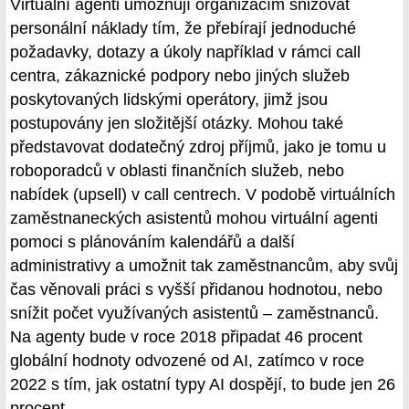
Virtuální agenti umožnují organizacím snižovat
personální náklady tím, že přebírají jednoduché
požadavky, dotazy a úkoly například v rámci call
centra, zákaznické podpory nebo jiných služeb
poskytovaných lidskými operátory, jimž jsou
postupovány jen složitější otázky. Mohou také
představovat dodatečný zdroj příjmů, jako je tomu u
roboporadců v oblasti finančních služeb, nebo
nabídek (upsell) v call centrech. V podobě virtuálních
zaměstnaneckých asistentů mohou virtuální agenti
pomoci s plánováním kalendářů a další
administrativy a umožnit tak zaměstnancům, aby svůj
čas věnovali práci s vyšší přidanou hodnotou, nebo
snížit počet využívaných asistentů – zaměstnanců.
Na agenty bude v roce 2018 připadat 46 procent
globální hodnoty odvozené od AI, zatímco v roce
2022 s tím, jak ostatní typy AI dospějí, to bude jen 26
procent.