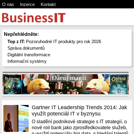
O nás
Inzerce
Kontakt
Nepřehlédněte:
Top z IT:
Pozoruhodné IT produkty pro rok 2026
Správa dokumentů
Digitální transformace
Informační systémy
Gartner IT Leadership Trends 2014: Jak
využít potenciál IT v byznysu
O sladění podnikové strategie s IT strategií, o
nové roli bank jako zprostředkovatele služeb,
o využití potenciálu big data, o hledání talentů