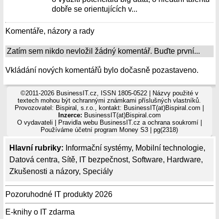
dobře se orientujících v...
Komentáře, názory a rady
Zatím sem nikdo nevložil žádný komentář. Buďte první...
Vkládání nových komentářů bylo dočasně pozastaveno.
©2011-2026 BusinessIT.cz, ISSN 1805-0522 | Názvy použité v
textech mohou být ochrannými známkami příslušných vlastníků.
Provozovatel: Bispiral, s.r.o., kontakt: BusinessIT(at)Bispiral.com |
Inzerce:
BusinessIT(at)Bispiral.com
O vydavateli
|
Pravidla webu BusinessIT.cz a ochrana soukromí
|
Používáme
účetní program Money S3
| pg(2318)
Hlavní rubriky:
Informační systémy
,
Mobilní technologie
,
Datová centra
,
Sítě
,
IT bezpečnost
,
Software
,
Hardware
,
Zkušenosti a názory
,
Speciály
Pozoruhodné IT produkty 2026
E-knihy o IT zdarma