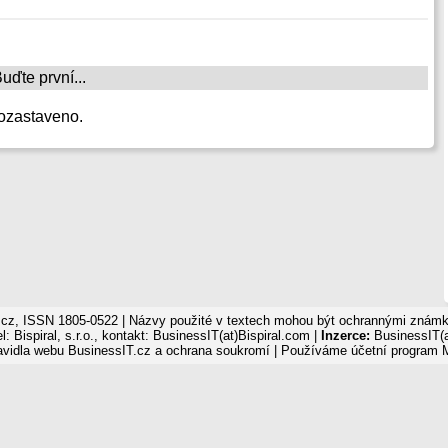
ďte první...
ozastaveno.
cz, ISSN 1805-0522 | Názvy použité v textech mohou být ochrannými známka
: Bispiral, s.r.o., kontakt: BusinessIT(at)Bispiral.com |
Inzerce:
BusinessIT(a
avidla webu BusinessIT.cz a ochrana soukromí
| Používáme
účetní program