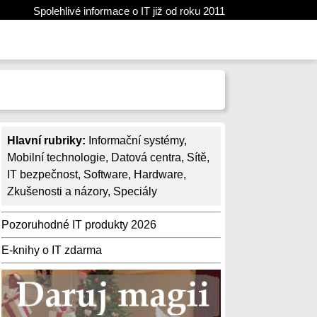
Spolehlivé informace o IT již od roku 2011
Hlavní rubriky:
Informační systémy
,
Mobilní technologie
,
Datová centra
,
Sítě
,
IT bezpečnost
,
Software
,
Hardware
,
Zkušenosti a názory
,
Speciály
Pozoruhodné IT produkty 2026
E-knihy o IT zdarma