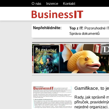
O nás
Inzerce
Kontakt
Nepřehlédněte:
Top z IT:
Pozoruhodné IT
Správa dokumentů
Gamifikace, to j
Rady, jak správně 
příruček, pravideln
nejedné organizaci.