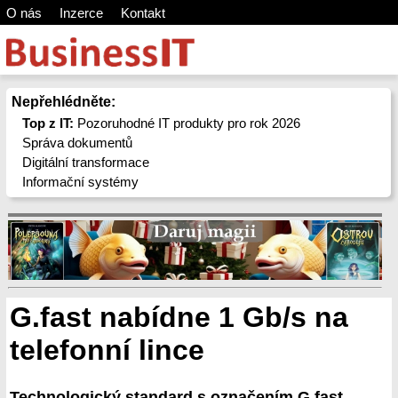
O nás
Inzerce
Kontakt
Nepřehlédněte:
Top z IT:
Pozoruhodné IT produkty pro rok 2026
Správa dokumentů
Digitální transformace
Informační systémy
G.fast nabídne 1 Gb/s na
telefonní lince
Technologický standard s označením G.fast