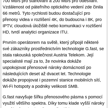
700 Mb/s pro stahování a 200 Mb/s pro odesílání.
Vzdálenost od páteřního optického vedení zde činila
66 metrů. Tyto rychlosti budou dostačující pro
přenosy videa v rozlišení 4K, do budoucna i 8K, pro
IPTV, cloudová úložiště nebo komunikaci v rozlišení
HD, tvrdí analytici organizace ITU.
Prvním operátorem na světě, který připojil některé
své zákazníky prostřednictvím technologie G.fast, se
stala rakouská společnost Austria Telekom. Její
specialisté mají za to, že novinka dokáže
uspokojovat přenosové nároky domácností po
následujících deset až dvacet let. Technologie
dokáže propojovat i pozemní stanice mobilních sítí,
Wi-Fi hotspoty a podniky velikosti SMB.
G.fast navyšuje šířku přenosového pásma s pomocí
využití většího spektra. Díky tomu klade vyšší nároky