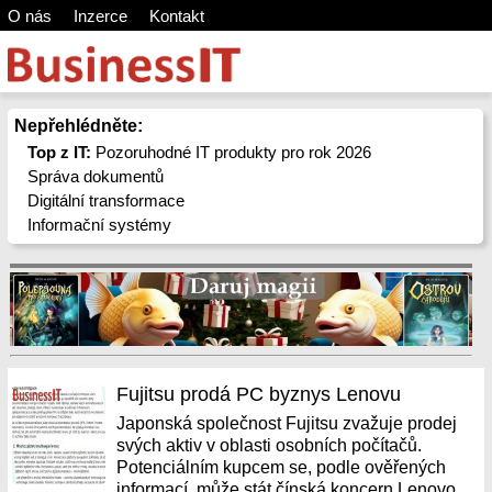
O nás
Inzerce
Kontakt
Nepřehlédněte:
Top z IT:
Pozoruhodné IT produkty pro rok 2026
Správa dokumentů
Digitální transformace
Informační systémy
Fujitsu prodá PC byznys Lenovu
Japonská společnost Fujitsu zvažuje prodej
svých aktiv v oblasti osobních počítačů.
Potenciálním kupcem se, podle ověřených
informací, může stát čínská koncern Lenovo.