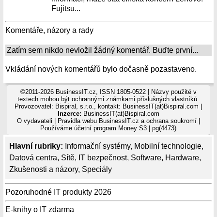
Fujitsu...
Komentáře, názory a rady
Zatím sem nikdo nevložil žádný komentář. Buďte první...
Vkládání nových komentářů bylo dočasně pozastaveno.
©2011-2026 BusinessIT.cz, ISSN 1805-0522 | Názvy použité v
textech mohou být ochrannými známkami příslušných vlastníků.
Provozovatel: Bispiral, s.r.o., kontakt: BusinessIT(at)Bispiral.com |
Inzerce:
BusinessIT(at)Bispiral.com
O vydavateli
|
Pravidla webu BusinessIT.cz a ochrana soukromí
|
Používáme
účetní program Money S3
| pg(4473)
Hlavní rubriky:
Informační systémy
,
Mobilní technologie
,
Datová centra
,
Sítě
,
IT bezpečnost
,
Software
,
Hardware
,
Zkušenosti a názory
,
Speciály
Pozoruhodné IT produkty 2026
E-knihy o IT zdarma