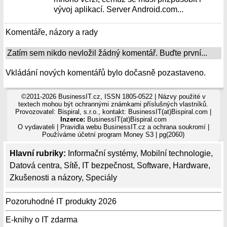
vývoj aplikací. Server Android.com...
Komentáře, názory a rady
Zatím sem nikdo nevložil žádný komentář. Buďte první...
Vkládání nových komentářů bylo dočasně pozastaveno.
©2011-2026 BusinessIT.cz, ISSN 1805-0522 | Názvy použité v
textech mohou být ochrannými známkami příslušných vlastníků.
Provozovatel: Bispiral, s.r.o., kontakt: BusinessIT(at)Bispiral.com |
Inzerce:
BusinessIT(at)Bispiral.com
O vydavateli
|
Pravidla webu BusinessIT.cz a ochrana soukromí
|
Používáme
účetní program Money S3
| pg(2060)
Hlavní rubriky:
Informační systémy
,
Mobilní technologie
,
Datová centra
,
Sítě
,
IT bezpečnost
,
Software
,
Hardware
,
Zkušenosti a názory
,
Speciály
Pozoruhodné IT produkty 2026
E-knihy o IT zdarma