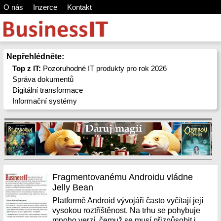
O nás
Inzerce
Kontakt
Nepřehlédněte:
Top z IT:
Pozoruhodné IT produkty pro rok 2026
Správa dokumentů
Digitální transformace
Informační systémy
Fragmentovanému Androidu vládne
Jelly Bean
Platformě Android vývojáři často vyčítají její
vysokou roztříštěnost. Na trhu se pohybuje
mnoho verzí, čemuž se musí přizpůsobit i