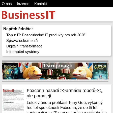
O nás
Inzerce
Kontakt
Nepřehlédněte:
Top z IT:
Pozoruhodné IT produkty pro rok 2026
Správa dokumentů
Digitální transformace
Informační systémy
Foxconn nasadí >>armádu robotů<<,
ale pomaleji
Letos v únoru prohlásil Terry Gou, výkonný
ředitel společnosti Foxconn, že do tří let
zautomatizuje 70 procent práce na výrobních