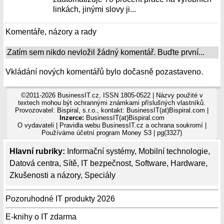
linkách, jinými slovy ji...
Komentáře, názory a rady
Zatím sem nikdo nevložil žádný komentář. Buďte první...
Vkládání nových komentářů bylo dočasně pozastaveno.
©2011-2026 BusinessIT.cz, ISSN 1805-0522 | Názvy použité v
textech mohou být ochrannými známkami příslušných vlastníků.
Provozovatel: Bispiral, s.r.o., kontakt: BusinessIT(at)Bispiral.com |
Inzerce:
BusinessIT(at)Bispiral.com
O vydavateli
|
Pravidla webu BusinessIT.cz a ochrana soukromí
|
Používáme
účetní program Money S3
| pg(3327)
Hlavní rubriky:
Informační systémy
,
Mobilní technologie
,
Datová centra
,
Sítě
,
IT bezpečnost
,
Software
,
Hardware
,
Zkušenosti a názory
,
Speciály
Pozoruhodné IT produkty 2026
E-knihy o IT zdarma