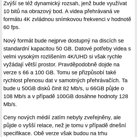
Zvýší se též dynamický rozsah, jenž bude využívat
10 bitů na obrazový bod. A videa přehrávaná ve
formátu 4K zvládnou snímkovou frekvenci v hodnotě
60 fps.
Nový formát bude nejprve dostupný na discích se
standardní kapacitou 50 GB. Datové potřeby videa s
velmi vysokým rozlišením 4K/UHD si však rychle
vyžádají větší prostor. Pravděpodobně dojde na
verze s 66 a 100 GB. Tomu se přizpůsobí také
rychlost přenosu dat v samotných přehrávačích. Ta
bude u 50GB disků činit 82 Mb/s, u 66GB půjde o
108 Mb/s a v případě 100GB dosáhne hodnoty 128
Mb/s.
Ceny nových médií zatím nebyly zveřejněny, ale
půjde o vyšší relace, než je tomu v případě dnešní
specifikace. Obě verze však budou na trhu