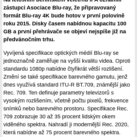
zástupci Asociace Blu-ray, že připravovaný
formát Blu-ray 4K bude hotov v první polovině
roku 2015. Disky časem nabídnou kapacitu 100
GB a první přehrávače se objeví nejspíše již na
předvánočním trhu.
Vyvíjená specifikace optických médií Blu-ray se
jednoznačně zaměřuje na vyšší kvalitu videa. Oproti
standardu 1080p nabídne čtyřikrát větší rozlišení.
Změní se také specifikace barevného gamutu, jenž
dnes využívá standard ITU-R BT.709, známější jako
Rec. 709. Ten definuje parametry televizorů s
vysokým rozlišením, včetně počtu pixelů, frekvence
snímků nebo barevného prostoru. Specifikace Rec.
709 zobrazuje 30 až 35 procent lidským okem
viděného spektra. Nahradí ji modernější Rec. 2020,
která nabídne až 75 procent barevného spektra.