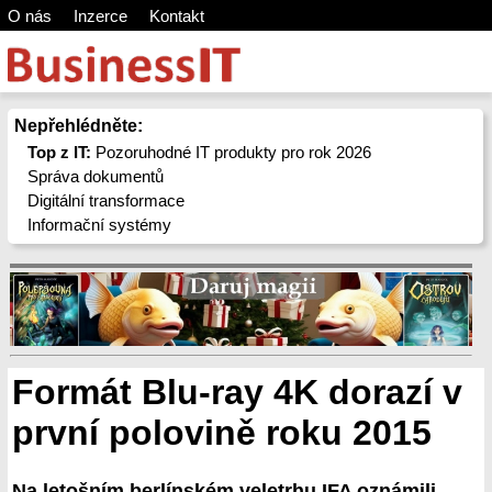
O nás
Inzerce
Kontakt
Nepřehlédněte:
Top z IT:
Pozoruhodné IT produkty pro rok 2026
Správa dokumentů
Digitální transformace
Informační systémy
Formát Blu-ray 4K dorazí v
první polovině roku 2015
Na letošním berlínském veletrhu IFA oznámili