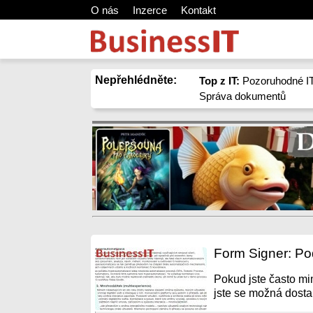
O nás
Inzerce
Kontakt
Nepřehlédněte:
Top z IT:
Pozoruhodné IT
Správa dokumentů
Form Signer: Po
Pokud jste často mi
jste se možná dostal