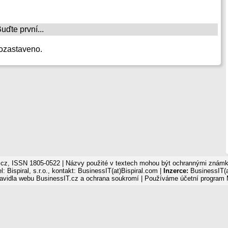
ďte první...
ozastaveno.
cz, ISSN 1805-0522 | Názvy použité v textech mohou být ochrannými známka
: Bispiral, s.r.o., kontakt: BusinessIT(at)Bispiral.com |
Inzerce:
BusinessIT(a
avidla webu BusinessIT.cz a ochrana soukromí
| Používáme
účetní program