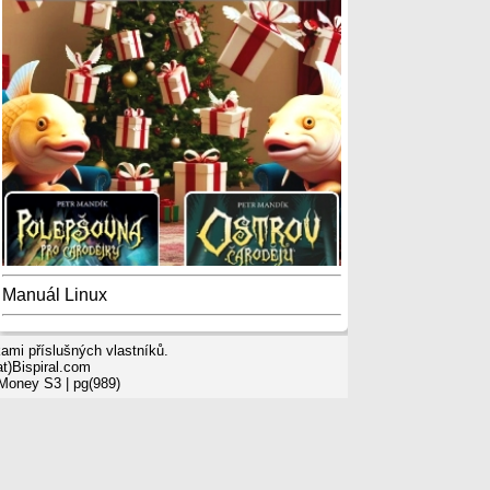
Manuál Linux
mi příslušných vlastníků.
t)Bispiral.com
 Money S3
| pg(989)