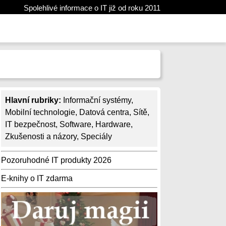
Spolehlivé informace o IT již od roku 2011
Hlavní rubriky:
Informační systémy
,
Mobilní technologie
,
Datová centra
,
Sítě
,
IT bezpečnost
,
Software
,
Hardware
,
Zkušenosti a názory
,
Speciály
Pozoruhodné IT produkty 2026
E-knihy o IT zdarma