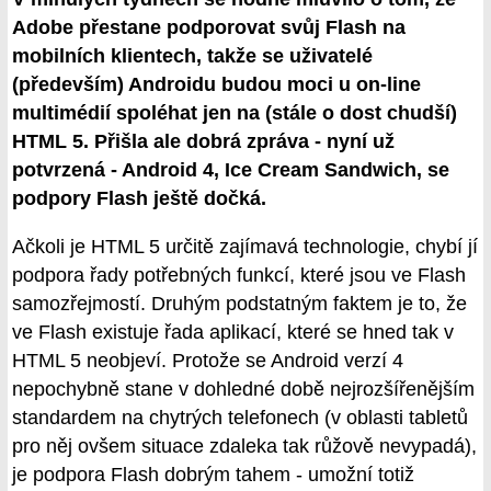
Adobe přestane podporovat svůj Flash na
mobilních klientech, takže se uživatelé
(především) Androidu budou moci u on-line
multimédií spoléhat jen na (stále o dost chudší)
HTML 5. Přišla ale dobrá zpráva - nyní už
potvrzená - Android 4, Ice Cream Sandwich, se
podpory Flash ještě dočká.
Ačkoli je HTML 5 určitě zajímavá technologie, chybí jí
podpora řady potřebných funkcí, které jsou ve Flash
samozřejmostí. Druhým podstatným faktem je to, že
ve Flash existuje řada aplikací, které se hned tak v
HTML 5 neobjeví. Protože se Android verzí 4
nepochybně stane v dohledné době nejrozšířenějším
standardem na chytrých telefonech (v oblasti tabletů
pro něj ovšem situace zdaleka tak růžově nevypadá),
je podpora Flash dobrým tahem - umožní totiž