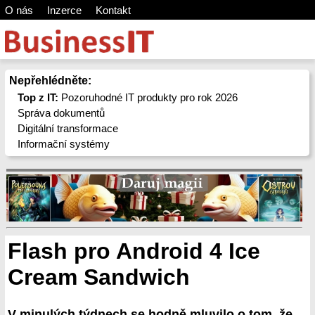
O nás
Inzerce
Kontakt
Nepřehlédněte:
Top z IT:
Pozoruhodné IT produkty pro rok 2026
Správa dokumentů
Digitální transformace
Informační systémy
Flash pro Android 4 Ice
Cream Sandwich
V minulých týdnech se hodně mluvilo o tom, že