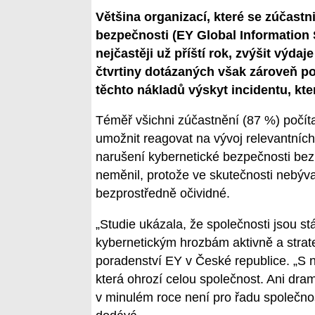
Většina organizací, které se zúčast
bezpečnosti (EY Global Information S
nejčastěji už příští rok, zvýšit výda
čtvrtiny dotázaných však zároveň po
těchto nákladů výskyt incidentu, kt
Téměř všichni zúčastnění (87 %) počíta
umožnit reagovat na vývoj relevantních
narušení kybernetické bezpečnosti bez
neměnil, protože ve skutečnosti nebýv
bezprostředně očividné.
„Studie ukázala, že společnosti jsou st
kybernetickým hrozbám aktivně a strateg
poradenství EY v České republice. „S 
která ohrozí celou společnost. Ani dra
v minulém roce není pro řadu společnost