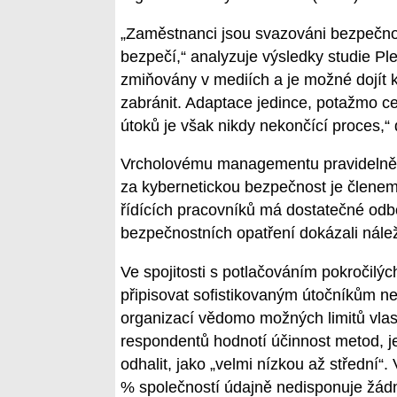
„Zaměstnanci jsou svazováni bezpečnos
bezpečí,“ analyzuje výsledky studie Ple
zmiňovány v mediích a je možné dojít k
zabránit. Adaptace jedince, potažmo c
útoků je však nikdy nekončící proces,“
Vrcholovému managementu pravidelně 
za kybernetickou bezpečnost je členem
řídících pracovníků má dostatečné odbo
bezpečnostních opatření dokázali nálež
Ve spojitosti s potlačováním pokročilýc
připisovat sofistikovaným útočníkům 
organizací vědomo možných limitů vlast
respondentů hodnotí účinnost metod, je
odhalit, jako „velmi nízkou až střední“
% společností údajně nedisponuje žá