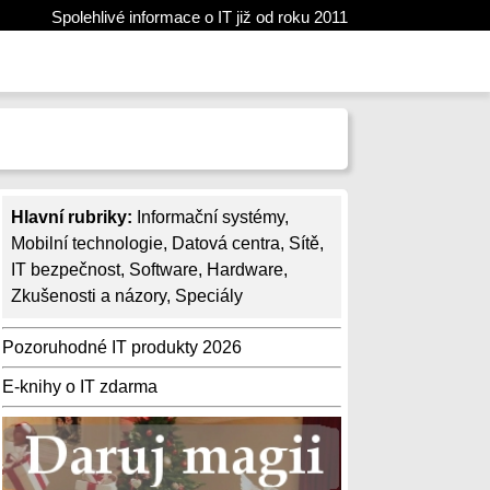
Spolehlivé informace o IT již od roku 2011
Hlavní rubriky:
Informační systémy
,
Mobilní technologie
,
Datová centra
,
Sítě
,
IT bezpečnost
,
Software
,
Hardware
,
Zkušenosti a názory
,
Speciály
Pozoruhodné IT produkty 2026
E-knihy o IT zdarma