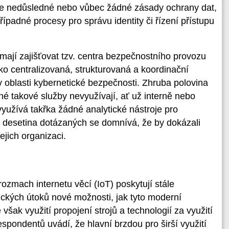
uje nedůsledné nebo vůbec žádné zásady ochrany dat,
ípadné procesy pro správu identity či řízení přístupu
mají zajišťovat tzv. centra bezpečnostního provozu
o centralizovaná, strukturovaná a koordinační
v oblasti kybernetické bezpečnosti. Zhruba polovina
é takové služby nevyužívají, ať už interně nebo
užívá takřka žádné analytické nástroje pro
 desetina dotázaných se domnívá, že by dokázali
ejich organizaci.
ozmach internetu věcí (IoT) poskytují stále
ických útoků nové možnosti, jak tyto moderní
 však využití propojení strojů a technologií za využití
spondentů uvádí, že hlavní brzdou pro širší využití