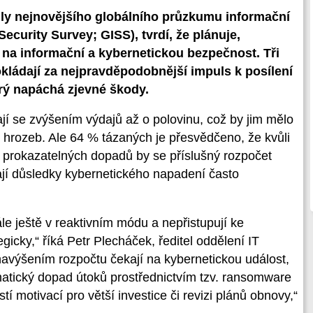
nily nejnovějšího globálního průzkumu informační
ecurity Survey; GISS), tvrdí, že plánuje,
je na informační a kybernetickou bezpečnost. Tři
kládají za nejpravděpodobnější impuls k posílení
erý napáchá zjevné škody.
jí se zvýšením výdajů až o polovinu, což by jim mělo
 hrozeb. Ale 64 % tázaných je přesvědčeno, že kvůli
 prokazatelných dopadů by se příslušný rozpočet
ají důsledky kybernetického napadení často
ále ještě v reaktivním módu a nepřistupují ke
icky,“ říká Petr Plecháček, ředitel oddělení IT
navýšením rozpočtu čekají na kybernetickou událost,
matický dopad útoků prostřednictvím tzv. ransomware
í motivací pro větší investice či revizi plánů obnovy,“