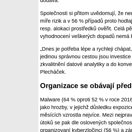
dodává.
Společnosti si přitom uvědomují, že ne
míře rizik a v 56 % případů proto hodla
resp. alokaci prostředků ověřit. Celá p
vyhodnocení veškerých dopadů nemá k 
„Dnes je potřeba lépe a rychleji chápat
jedinou správnou cestou jsou investice
zkvalitnění datové analytiky a do konv
Plecháček.
Organizace se obávají pře
Malware (64 % oproti 52 % v roce 2016
jako hrozby, v jejichž důsledku expozic
měsících vzrostla nejvíce. Mezi nejpra
útoků se pak dle oslovených společnost
organizovaní kyberzločinci (56 %) a z