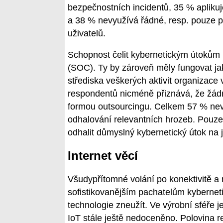
bezpečnostních incidentů, 35 % aplik
a 38 % nevyužívá řádné, resp. pouze př
uživatelů.
Schopnost čelit kybernetickým útokům 
(SOC). Ty by zároveň měly fungovat jak
střediska veškerých aktivit organizace 
respondentů nicméně přiznává, že žádn
formou outsourcingu. Celkem 57 % nevy
odhalování relevantních hrozeb. Pouze
odhalit důmyslný kybernetický útok na j
Internet věcí
Všudypřítomné volání po konektivitě a r
sofistikovanějším pachatelům kybernet
technologie zneužít. Ve výrobní sféře je
IoT stále ještě nedoceněno. Polovina re