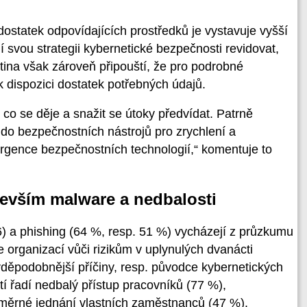
dostatek odpovídajících prostředků je vystavuje vyšší
jí svou strategii kybernetické bezpečnosti revidovat,
ětina však zároveň připouští, že pro podrobné
dispozici dostatek potřebných údajů.
, co se děje a snažit se útoky předvídat. Patrně
 do bezpečnostních nástrojů pro zrychlení a
ergence bezpečnostních technologií,“ komentuje to
devším malware a nedbalosti
) a phishing (64 %, resp. 51 %) vycházejí z průzkumu
e organizací vůči rizikům v uplynulých dvanácti
vděpodobnější příčiny, resp. původce kybernetických
í řadí nedbalý přístup pracovníků (77 %),
áměrné jednání vlastních zaměstnanců (47 %).