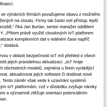
financí.
ní ve výrobních firmách považujeme obavu z možného
žených na cloudu. Firmy tak často volí přístup‚ lepší
é hrozbě,“ říká Jan Burian, senior manažer oddělení
. „Přitom právě využití cloudových IoT platforem
ualizace komplexních dat v reálném čase napříč
y,“ dodává.
vou v oblasti bezpečnosti IoT mít přehled o všech
stit jejich pravidelnou aktualizaci. „IoT hraje
ch obchodních modelů, zejména u firem vyrábějící
ovat, aktualizovat jejich software či dodávat nové
u. Tento záměr však vede k uzavírání systémů
jiným IoT platformám, což v důsledku zvyšuje nároky
mami a významně ztěžuje orientaci potenciálním
ian.