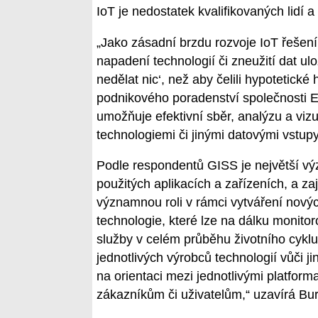
IoT je nedostatek kvalifikovaných lidí a 
„Jako zásadní brzdu rozvoje IoT řeše
napadení technologií či zneužití dat ulo
nedělat nic‘, než aby čelili hypotetick
podnikového poradenství společnosti EY
umožňuje efektivní sběr, analýzu a viz
technologiemi či jinými datovými vstup
Podle respondentů GISS je největší výz
použitých aplikacích a zařízeních, a zaji
významnou roli v rámci vytváření nový
technologie, které lze na dálku monitor
služby v celém průběhu životního cykl
jednotlivých výrobců technologií vůči 
na orientaci mezi jednotlivými platfor
zákazníkům či uživatelům,“ uzavírá Bur