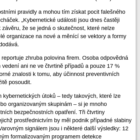
tními pravidly a mohou tím získat pocit falešného
cháček. „Kybernetické události jsou dnes častěji
 závěru, že se jedná o skutečnost, které nelze
elé organizace na nové a měnící se vektory a formy
 dodává.
reportuje zhruba polovina firem. Osoba odpovědná
 vedení ani ne ve čtvrtině případů a pouze 17 %
rné znalosti k tomu, aby účinnost preventivních
itě posoudit.
h kybernetických útoků – tedy takových, které lze
nebo organizovaným skupinám – si je mnoho
ních bezpečnostních opatření. Tři čtvrtiny
jichž prostřednictvím by měl podnik případné slabiny
. Varovným signálem jsou i některé další výsledky: 12
dným formalizovaným programem detekce