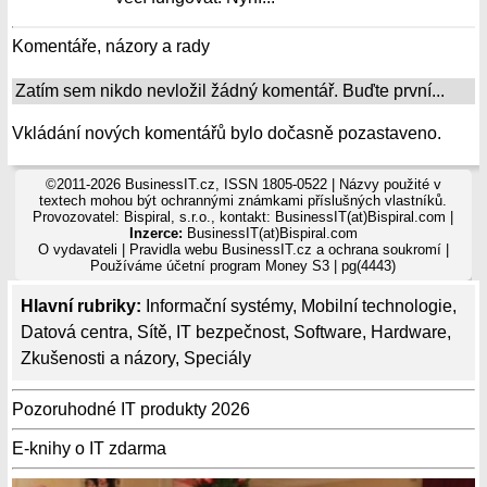
Komentáře, názory a rady
Zatím sem nikdo nevložil žádný komentář. Buďte první...
Vkládání nových komentářů bylo dočasně pozastaveno.
©2011-2026 BusinessIT.cz, ISSN 1805-0522 | Názvy použité v
textech mohou být ochrannými známkami příslušných vlastníků.
Provozovatel: Bispiral, s.r.o., kontakt: BusinessIT(at)Bispiral.com |
Inzerce:
BusinessIT(at)Bispiral.com
O vydavateli
|
Pravidla webu BusinessIT.cz a ochrana soukromí
|
Používáme
účetní program Money S3
| pg(4443)
Hlavní rubriky:
Informační systémy
,
Mobilní technologie
,
Datová centra
,
Sítě
,
IT bezpečnost
,
Software
,
Hardware
,
Zkušenosti a názory
,
Speciály
Pozoruhodné IT produkty 2026
E-knihy o IT zdarma