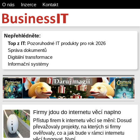
O nás
Inzerce
Kontakt
Nepřehlédněte:
Top z IT:
Pozoruhodné IT produkty pro rok 2026
Správa dokumentů
Digitální transformace
Informační systémy
Firmy jdou do internetu věcí naplno
Přístup firem k internetu věcí se mění: Dosud
převažovaly projekty, na kterých si firmy
ověřovaly, co a jak bude v rámci internetu
věcí fungovat. Nyní...