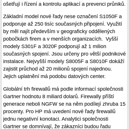
ošetřují i řízení a kontrolu aplikací a prevenci průniků.
Základní model nové řady nese označení S1050F a
podporuje až 250 tisíc současných připojení. Využití
by měl najít především v geograficky oddělených
pobočkách firem a v menších organizacích. Vyšší
modely S301F a 3020F podporují až 1 milion
současných spojení. Jsou určeny pro větší podnikové
instalace. Nejvyšší modely S8005F a S8010F dokáží
zajistit průchod až 20 milionů spojení najednou.
Jejich uplatnění má podobu datových center.
Globální trh firewallů má podle informací společnosti
Gartner hodnotu 8 miliard dolarů. Firewally příští
generace neboli NGFW se na něm podílejí zhruba 15
procenty. Pro HP má uvedení nové řady firewallů
jednu negativní konotaci. Analytici společnosti
Gartner se domnívají, že zákazníci budou řadu