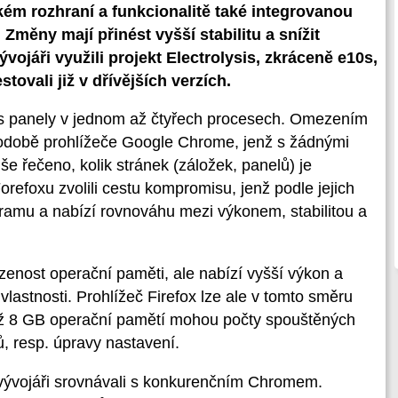
kém rozhraní a funkcionalitě také integrovanou
měny mají přinést vyšší stabilitu a snížit
vojáři využili projekt Electrolysis, zkráceně e10s,
tovali již v dřívějších verzích.
 s panely v jednom až čtyřech procesech. Omezením
podobě prohlížeče Google Chrome, jenž s žádnými
e řečeno, kolik stránek (záložek, panelů) je
Forefoxu zvolili cestu kompromisu, jenž podle jejich
gramu a nabízí rovnováhu mezi výkonem, stabilitou a
enost operační paměti, ale nabízí vyšší výkon a
vlastnosti. Prohlížeč Firefox lze ale v tomto směru
 než 8 GB operační pamětí mohou počty spouštěných
ů, resp. úpravy nastavení.
 vývojáři srovnávali s konkurenčním Chromem.