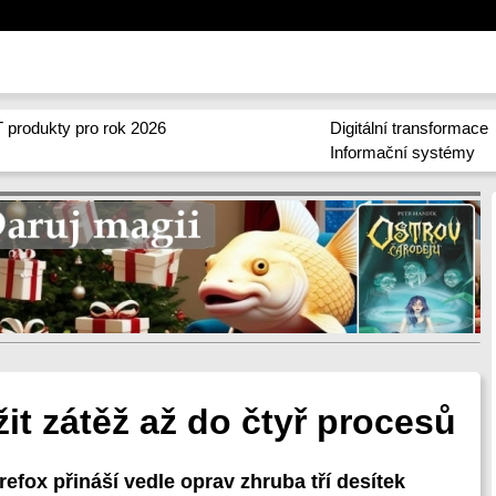
 produkty pro rok 2026
Digitální transformace
Informační systémy
žit zátěž až do čtyř procesů
refox přináší vedle oprav zhruba tří desítek