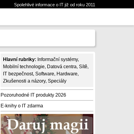
Spolehlivé informace o IT již od roku 2011
Hlavní rubriky:
Informační systémy
,
Mobilní technologie
,
Datová centra
,
Sítě
,
IT bezpečnost
,
Software
,
Hardware
,
Zkušenosti a názory
,
Speciály
Pozoruhodné IT produkty 2026
E-knihy o IT zdarma