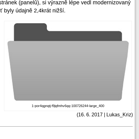
t stránek (panelů), si výrazně lépe vedl modernizovaný
 byly údajně 2,4krát nižší.
1-por4qgnqtj-f9jqfmhv6qq-100726244-large_400
(16. 6. 2017 | Lukas_Kriz)