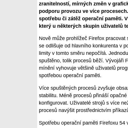
zranitelností, mírných změn v grafic
podporu provozu ve více procesech. Z
spotřebu či zátěž operační paměti. Vý
který u některých skupin uživatelů tes
Nově může prohlížeč Firefox pracovat
se odlišuje od hlavního konkurenta v 
limity v tomto směru nepočítá. Jednoduš
spuštěno, tolik procesů běží. Vývojáři 
mínění vyhovuje většině uživatelů pro
spotřebou operační paměti.
Více spuštěných procesů zvyšuje obsaz
stabilitu. Méně procesů přináší opačné 
konfigurovat. Uživatelé strojů s více
procesů navýšit prostřednictvím příkaz
Spotřebu operační paměti Firefoxu 54