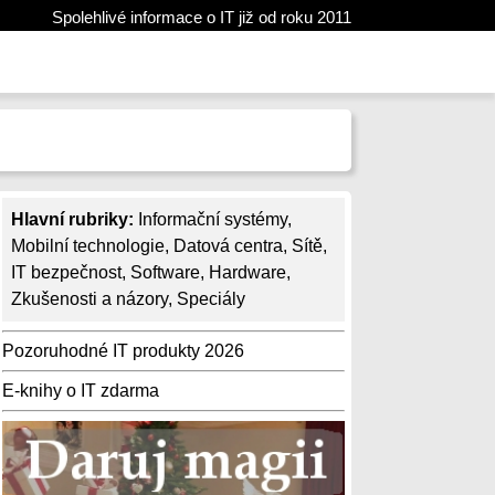
Spolehlivé informace o IT již od roku 2011
Hlavní rubriky:
Informační systémy
,
Mobilní technologie
,
Datová centra
,
Sítě
,
IT bezpečnost
,
Software
,
Hardware
,
Zkušenosti a názory
,
Speciály
Pozoruhodné IT produkty 2026
E-knihy o IT zdarma