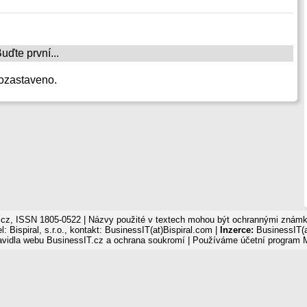
ďte první...
ozastaveno.
cz, ISSN 1805-0522 | Názvy použité v textech mohou být ochrannými známka
: Bispiral, s.r.o., kontakt: BusinessIT(at)Bispiral.com |
Inzerce:
BusinessIT(a
avidla webu BusinessIT.cz a ochrana soukromí
| Používáme
účetní program