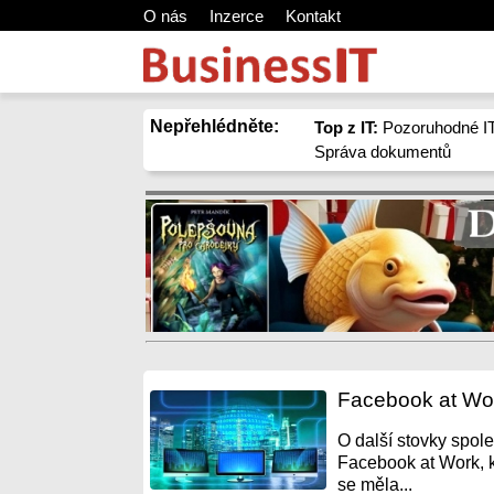
O nás
Inzerce
Kontakt
Nepřehlédněte:
Top z IT:
Pozoruhodné IT
Správa dokumentů
Facebook at Wor
O další stovky spol
Facebook at Work, k
se měla...