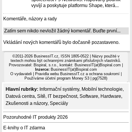
vyvíjí a poskytuje platformu Shape, která...
Komentáře, názory a rady
Zatím sem nikdo nevložil žádný komentář. Buďte první...
Vkládání nových komentářů bylo dočasně pozastaveno.
©2011-2026 BusinessIT.cz, ISSN 1805-0522 | Názvy použité v
textech mohou být ochrannými známkami příslušných vlastníků.
Provozovatel: Bispiral, s.r.o., kontakt: BusinessIT(at)Bispiral.com |
Inzerce:
BusinessIT(at)Bispiral.com
O vydavateli
|
Pravidla webu BusinessIT.cz a ochrana soukromí
|
Používáme
účetní program Money S3
| pg(7528)
Hlavní rubriky:
Informační systémy
,
Mobilní technologie
,
Datová centra
,
Sítě
,
IT bezpečnost
,
Software
,
Hardware
,
Zkušenosti a názory
,
Speciály
Pozoruhodné IT produkty 2026
E-knihy o IT zdarma