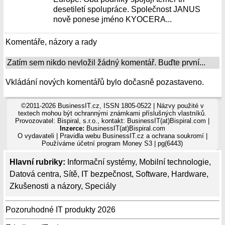
desetiletí spolupráce. Společnost JANUS
nově ponese jméno KYOCERA...
Komentáře, názory a rady
Zatím sem nikdo nevložil žádný komentář. Buďte první...
Vkládání nových komentářů bylo dočasně pozastaveno.
©2011-2026 BusinessIT.cz, ISSN 1805-0522 | Názvy použité v
textech mohou být ochrannými známkami příslušných vlastníků.
Provozovatel: Bispiral, s.r.o., kontakt: BusinessIT(at)Bispiral.com |
Inzerce:
BusinessIT(at)Bispiral.com
O vydavateli
|
Pravidla webu BusinessIT.cz a ochrana soukromí
|
Používáme
účetní program Money S3
| pg(6443)
Hlavní rubriky:
Informační systémy
,
Mobilní technologie
,
Datová centra
,
Sítě
,
IT bezpečnost
,
Software
,
Hardware
,
Zkušenosti a názory
,
Speciály
Pozoruhodné IT produkty 2026