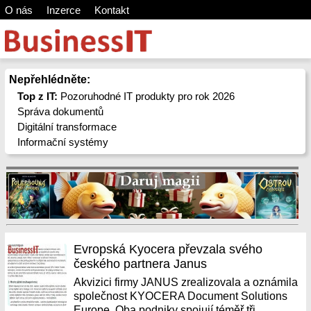
O nás
Inzerce
Kontakt
Nepřehlédněte:
Top z IT:
Pozoruhodné IT produkty pro rok 2026
Správa dokumentů
Digitální transformace
Informační systémy
Evropská Kyocera převzala svého
českého partnera Janus
Akvizici firmy JANUS zrealizovala a oznámila
společnost KYOCERA Document Solutions
Europe. Oba podniky spojují téměř tři