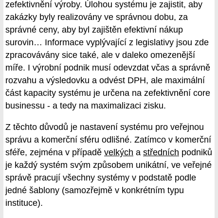
zefektivnění výroby. Úlohou systému je zajistit, aby
zakázky byly realizovány ve správnou dobu, za
správné ceny, aby byl zajištěn efektivní nákup
surovin… Informace vyplývající z legislativy jsou zde
zpracovávány sice také, ale v daleko omezenější
míře. I výrobní podnik musí odevzdat včas a správně
rozvahu a výsledovku a odvést DPH, ale maximální
část kapacity systému je určena na zefektivnění core
businessu - a tedy na maximalizaci zisku.
Z těchto důvodů je nastavení systému pro veřejnou
správu a komerční sféru odlišné. Zatímco v komerční
sféře, zejména v případě
velkých
a
středních
podniků
je každý systém svým způsobem unikátní, ve veřejné
správě pracují všechny systémy v podstatě podle
jedné šablony (samozřejmě v konkrétním typu
instituce).