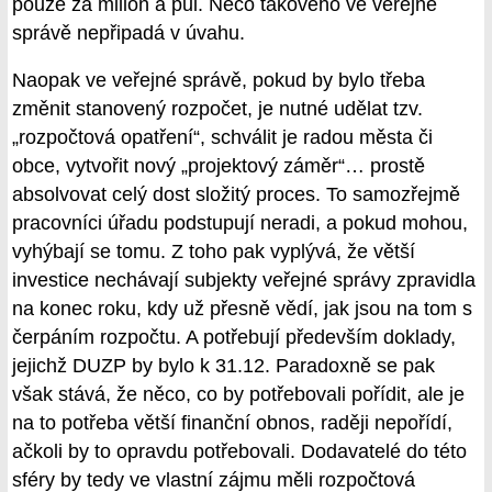
pouze za milion a půl. Něco takového ve veřejné
správě nepřipadá v úvahu.
Naopak ve veřejné správě, pokud by bylo třeba
změnit stanovený rozpočet, je nutné udělat tzv.
„rozpočtová opatření“, schválit je radou města či
obce, vytvořit nový „projektový záměr“… prostě
absolvovat celý dost složitý proces. To samozřejmě
pracovníci úřadu podstupují neradi, a pokud mohou,
vyhýbají se tomu. Z toho pak vyplývá, že větší
investice nechávají subjekty veřejné správy zpravidla
na konec roku, kdy už přesně vědí, jak jsou na tom s
čerpáním rozpočtu. A potřebují především doklady,
jejichž DUZP by bylo k 31.12. Paradoxně se pak
však stává, že něco, co by potřebovali pořídit, ale je
na to potřeba větší finanční obnos, raději nepořídí,
ačkoli by to opravdu potřebovali. Dodavatelé do této
sféry by tedy ve vlastní zájmu měli rozpočtová