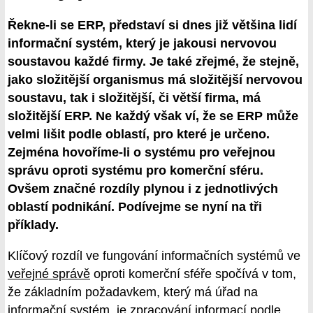
Řekne-li se ERP, představí si dnes již většina lidí
informační systém, který je jakousi nervovou
soustavou každé firmy. Je také zřejmé, že stejně,
jako složitější organismus má složitější nervovou
soustavu, tak i složitější, či větší firma, má
složitější ERP. Ne každý však ví, že se ERP může
velmi lišit podle oblastí, pro které je určeno.
Zejména hovoříme-li o systému pro veřejnou
správu oproti systému pro komerční sféru.
Ovšem značné rozdíly plynou i z jednotlivých
oblastí podnikání. Podívejme se nyní na tři
příklady.
Klíčový rozdíl ve fungování informačních systémů ve
veřejné správě
oproti komerční sféře spočívá v tom,
že základním požadavkem, který má úřad na
informační systém, je zpracování informací podle