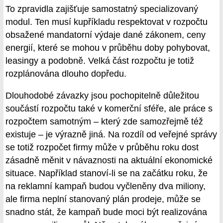
To zpravidla zajišťuje samostatný specializovaný
modul. Ten musí kupříkladu respektovat v rozpočtu
obsažené mandatorní výdaje dané zákonem, ceny
energií, které se mohou v průběhu doby pohybovat,
leasingy a podobně. Velká část rozpočtu je totiž
rozplánována dlouho dopředu.
Dlouhodobé závazky jsou pochopitelně důležitou
součástí rozpočtu také v komerční sféře, ale práce s
rozpočtem samotným – který zde samozřejmě též
existuje – je výrazně jiná. Na rozdíl od veřejné správy
se totiž rozpočet firmy může v průběhu roku dost
zásadně měnit v návaznosti na aktuální ekonomické
situace. Například stanoví-li se na začátku roku, že
na reklamní kampaň budou vyčleněny dva miliony,
ale firma neplní stanovaný plán prodeje, může se
snadno stát, že kampaň bude moci být realizována