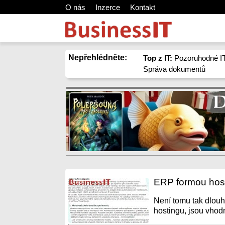
O nás
Inzerce
Kontakt
Nepřehlédněte:
Top z IT:
Pozoruhodné IT
Správa dokumentů
ERP formou hos
Není tomu tak dlouho
hostingu, jsou vhodn