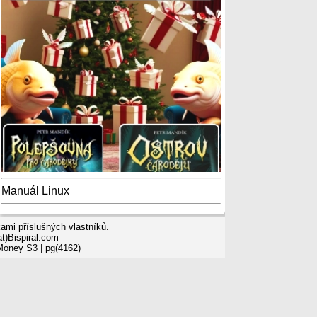
Manuál Linux
mi příslušných vlastníků.
t)Bispiral.com
 Money S3
| pg(4162)