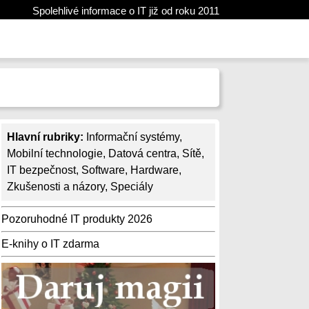
Spolehlivé informace o IT již od roku 2011
Hlavní rubriky:
Informační systémy
,
Mobilní technologie
,
Datová centra
,
Sítě
,
IT bezpečnost
,
Software
,
Hardware
,
Zkušenosti a názory
,
Speciály
Pozoruhodné IT produkty 2026
E-knihy o IT zdarma