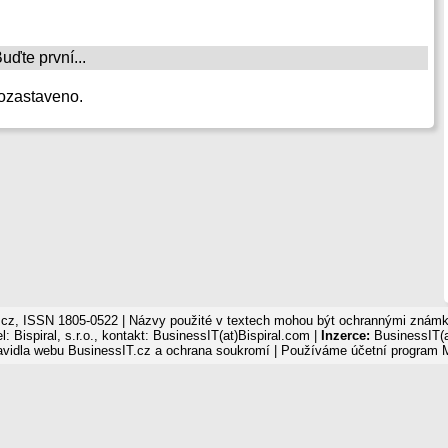
ďte první...
ozastaveno.
cz, ISSN 1805-0522 | Názvy použité v textech mohou být ochrannými známka
: Bispiral, s.r.o., kontakt: BusinessIT(at)Bispiral.com |
Inzerce:
BusinessIT(a
avidla webu BusinessIT.cz a ochrana soukromí
| Používáme
účetní program