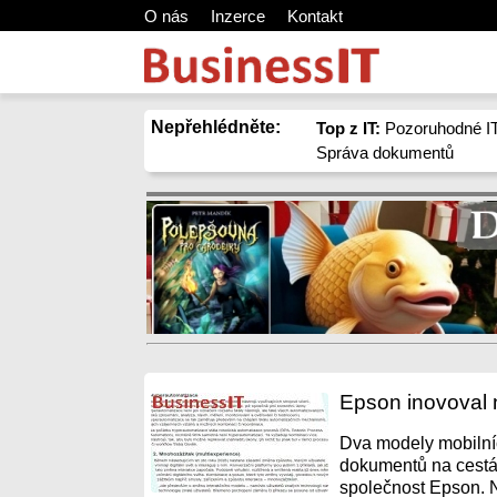
O nás
Inzerce
Kontakt
Nepřehlédněte:
Top z IT:
Pozoruhodné IT
Správa dokumentů
Epson inovoval 
Dva modely mobilníc
dokumentů na cestá
společnost Epson. N