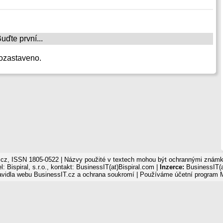
ďte první...
ozastaveno.
cz, ISSN 1805-0522 | Názvy použité v textech mohou být ochrannými známka
: Bispiral, s.r.o., kontakt: BusinessIT(at)Bispiral.com |
Inzerce:
BusinessIT(a
avidla webu BusinessIT.cz a ochrana soukromí
| Používáme
účetní program