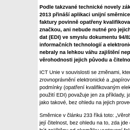
Podle takzvané technické novely záko
2013 přináší aplikaci unijní směrni
faktury povinně opatřeny kvalifiko
značkou, ani nebude nutné pro jejic
dat (EDI) ve smyslu dokumentu 94/82
informačních technologií a elektroni
nebraly na lehkou váhu zajištění n
věrohodnosti jejich původu a čitelno
ICT Unie v souvislosti se změnami, kter
zrovnoprávnění elektronické a „papíro
podmínky (opatření kvalifikovaným ele
použití EDI) považuje jen za příklady, 
jako takové, bez ohledu na jejich prove
Směrnice v článku 233 říká toto: „Věro
její čitelnost, bez ohledu na to, zda j