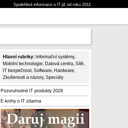
Spolehlivé informace o IT již od roku 2011
Hlavní rubriky:
Informační systémy
,
Mobilní technologie
,
Datová centra
,
Sítě
,
IT bezpečnost
,
Software
,
Hardware
,
Zkušenosti a názory
,
Speciály
Pozoruhodné IT produkty 2026
E-knihy o IT zdarma