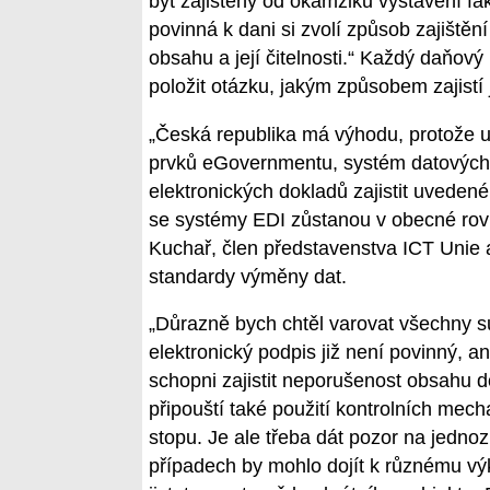
být zajištěny od okamžiku vystavení f
povinná k dani si zvolí způsob zajištěn
obsahu a její čitelnosti.“ Každý daňový
položit otázku, jakým způsobem zajistí
„Česká republika má výhodu, protože uv
prvků eGovernmentu, systém datových 
elektronických dokladů zajistit uvedené
se systémy EDI zůstanou v obecné rovin
Kuchař, člen představenstva ICT Unie a
standardy výměny dat.
„Důrazně bych chtěl varovat všechny 
elektronický podpis již není povinný, an
schopni zajistit neporušenost obsahu 
připouští také použití kontrolních mech
stopu. Je ale třeba dát pozor na jedn
případech by mohlo dojít k různému výk