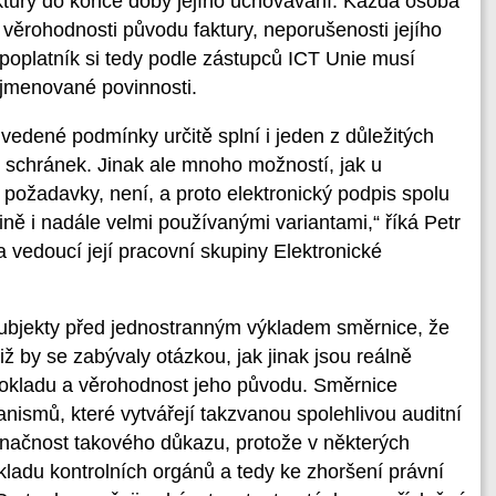
aktury do konce doby jejího uchovávání. Každá osoba
í věrohodnosti původu faktury, neporušenosti jejího
 poplatník si tedy podle zástupců ICT Unie musí
 jmenované povinnosti.
edené podmínky určitě splní i jeden z důležitých
schránek. Jinak ale mnoho možností, jak u
 požadavky, není, a proto elektronický podpis spolu
ě i nadále velmi používanými variantami,“ říká Petr
 vedoucí její pracovní skupiny Elektronické
subjekty před jednostranným výkladem směrnice, že
iž by se zabývaly otázkou, jak jinak jsou reálně
dokladu a věrohodnost jeho původu. Směrnice
anismů, které vytvářejí takzvanou spolehlivou auditní
označnost takového důkazu, protože v některých
ladu kontrolních orgánů a tedy ke zhoršení právní