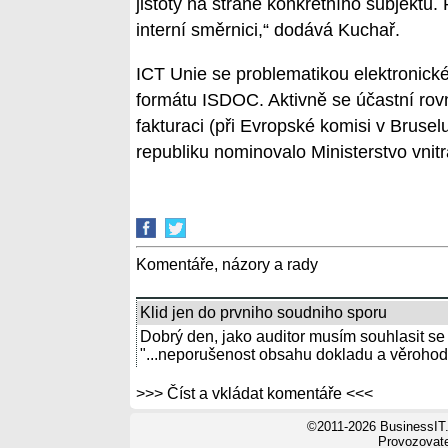
jistoty na straně konkrétního subjektu.
interní směrnici,“ dodává Kuchař.
ICT Unie se problematikou elektronick
formátu ISDOC. Aktivně se účastní ro
fakturaci (při Evropské komisi v Bruse
republiku nominovalo Ministerstvo vnit
Komentáře, názory a rady
Klid jen do prvniho soudniho sporu
Dobrý den, jako auditor musím souhlasit se z
"...neporušenost obsahu dokladu a věrohod
>>> Číst a vkládat komentáře <<<
©2011-2026 BusinessIT.
Provozovatel