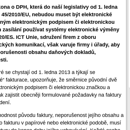
na o DPH, která do naší legislativy od 1. ledna
ce 45/2010/EU, nebudou muset být elektronické
vaným elektronickým podpisem či elektronickou
h zasílání používat systémy elektronické výměny
0/ES. ICT Unie, sdružení firem z oboru
ckých komunikací, však varuje firmy i úřady, aby
eporušenosti obsahu daňových dokladů,
sti.
é se chystají od 1. ledna 2013 a týkají se
vé“ fakturace, upozorňuje, že směrnice původní dvě
ktronickým podpisem či elektronickou značkou a
jak zajistit obecněji formulované požadavky na faktury
dení.
hodnost původu faktury, neporušenost jejího obsahu a
de o fakturu v papírové nebo elektronické podobě, musí