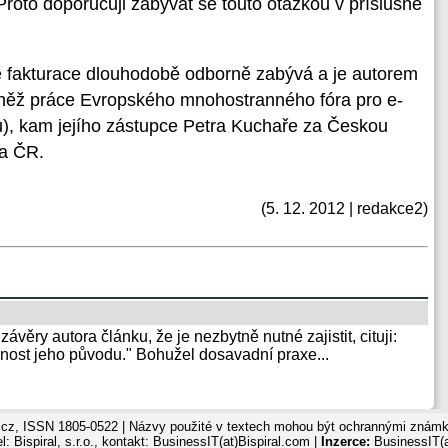
 Proto doporučuji zabývat se touto otázkou v příslušné
é fakturace dlouhodobě odborně zabývá a je autorem
vněž práce Evropského mnohostranného fóra pro e-
lu), kam jejího zástupce Petra Kuchaře za Českou
ra ČR.
(5. 12. 2012 | redakce2)
ávěry autora článku, že je nezbytně nutné zajistit, cituji:
nost jeho původu." Bohužel dosavadní praxe...
cz, ISSN 1805-0522 | Názvy použité v textech mohou být ochrannými známka
: Bispiral, s.r.o., kontakt: BusinessIT(at)Bispiral.com |
Inzerce:
BusinessIT(a