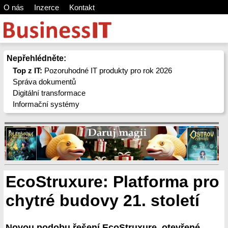
O nás
Inzerce
Kontakt
Nepřehlédněte:
Top z IT:
Pozoruhodné IT produkty pro rok 2026
Správa dokumentů
Digitální transformace
Informační systémy
EcoStruxure: Platforma pro
chytré budovy 21. století
Novou podobu řešení EcoStruxure, otevřené