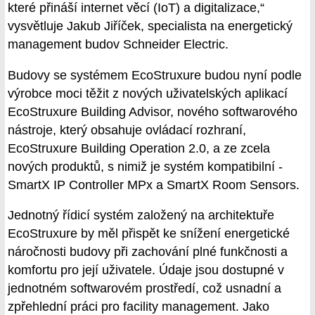
které přináší internet věcí (IoT) a digitalizace,“
vysvětluje Jakub Jiříček, specialista na energetický
management budov Schneider Electric.
Budovy se systémem EcoStruxure budou nyní podle
výrobce moci těžit z nových uživatelských aplikací
EcoStruxure Building Advisor, nového softwarového
nástroje, který obsahuje ovládací rozhraní,
EcoStruxure Building Operation 2.0, a ze zcela
nových produktů, s nimiž je systém kompatibilní -
SmartX IP Controller MPx a SmartX Room Sensors.
Jednotný řídicí systém založený na architektuře
EcoStruxure by měl přispět ke snížení energetické
náročnosti budovy při zachování plné funkčnosti a
komfortu pro její uživatele. Údaje jsou dostupné v
jednotném softwarovém prostředí, což usnadní a
zpřehlední práci pro facility management. Jako