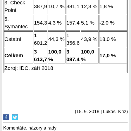
3. Check
387,9
10,7 %
381,1
12,3 %
1,8 %
Point
5.
154,3
4,3 %
157,4
5,1 %
-2,0 %
Symantec
1
1
Ostatní
44,3 %
43,9 %
18,0 %
601,2
356,6
3
100,0
3
100,0
Celkem
17,0 %
613,7
%
087,4
%
Zdroj: IDC, září 2018
(18. 9. 2018 | Lukas_Kriz)
Komentáře, názory a rady