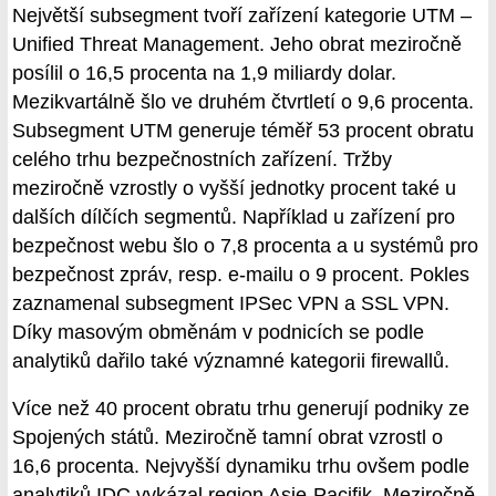
Největší subsegment tvoří zařízení kategorie UTM –
Unified Threat Management. Jeho obrat meziročně
posílil o 16,5 procenta na 1,9 miliardy dolar.
Mezikvartálně šlo ve druhém čtvrtletí o 9,6 procenta.
Subsegment UTM generuje téměř 53 procent obratu
celého trhu bezpečnostních zařízení. Tržby
meziročně vzrostly o vyšší jednotky procent také u
dalších dílčích segmentů. Například u zařízení pro
bezpečnost webu šlo o 7,8 procenta a u systémů pro
bezpečnost zpráv, resp. e-mailu o 9 procent. Pokles
zaznamenal subsegment IPSec VPN a SSL VPN.
Díky masovým obměnám v podnicích se podle
analytiků dařilo také významné kategorii firewallů.
Více než 40 procent obratu trhu generují podniky ze
Spojených států. Meziročně tamní obrat vzrostl o
16,6 procenta. Nejvyšší dynamiku trhu ovšem podle
analytiků IDC vykázal region Asie-Pacifik. Meziročně