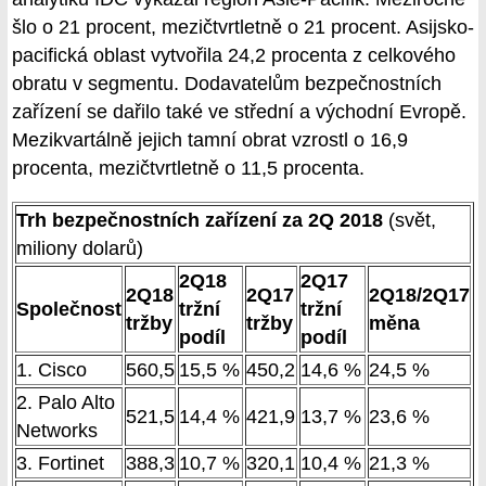
šlo o 21 procent, mezičtvrtletně o 21 procent. Asijsko-
pacifická oblast vytvořila 24,2 procenta z celkového
obratu v segmentu. Dodavatelům bezpečnostních
zařízení se dařilo také ve střední a východní Evropě.
Mezikvartálně jejich tamní obrat vzrostl o 16,9
procenta, mezičtvrtletně o 11,5 procenta.
Trh bezpečnostních zařízení za 2Q 2018
(svět,
miliony dolarů)
2Q18
2Q17
2Q18
2Q17
2Q18/2Q17
Společnost
tržní
tržní
tržby
tržby
měna
podíl
podíl
1. Cisco
560,5
15,5 %
450,2
14,6 %
24,5 %
2. Palo Alto
521,5
14,4 %
421,9
13,7 %
23,6 %
Networks
3. Fortinet
388,3
10,7 %
320,1
10,4 %
21,3 %