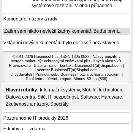
systémové rozhraní. V obou případech...
Komentáře, názory a rady
Zatím sem nikdo nevložil žádný komentář. Buďte první...
Vkládání nových komentářů bylo dočasně pozastaveno.
©2011-2026 BusinessIT.cz, ISSN 1805-0522 | Názvy použité v
textech mohou být ochrannými známkami příslušných vlastníků.
Provozovatel: Bispiral, s.r.o., kontakt: BusinessIT(at)Bispiral.com |
Inzerce:
BusinessIT(at)Bispiral.com
O vydavateli
|
Pravidla webu BusinessIT.cz a ochrana soukromí
|
Používáme
účetní program Money S3
| pg(838)
Hlavní rubriky:
Informační systémy
,
Mobilní technologie
,
Datová centra
,
Sítě
,
IT bezpečnost
,
Software
,
Hardware
,
Zkušenosti a názory
,
Speciály
Pozoruhodné IT produkty 2026
E-knihy o IT zdarma